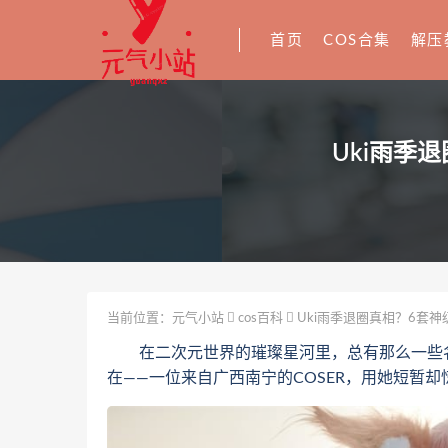
首页
COS合集
解压
Uki雨季
当前位置：
元气小站
cos百科
Uki雨季退圈真相？6套神
在二次元世界的璀璨星河里，总有那么一些名字
在——一位来自广西南宁的COSER，用她短暂