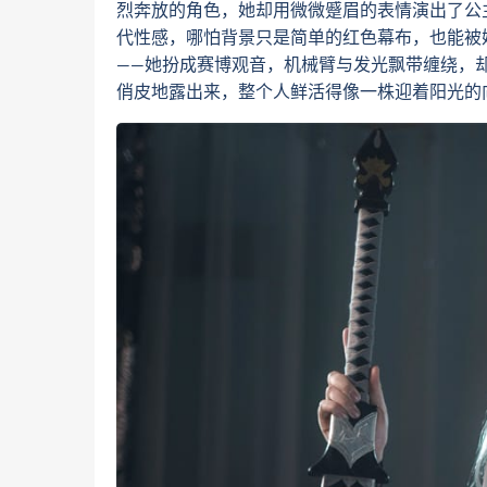
烈奔放的角色，她却用微微蹙眉的表情演出了公
代性感，哪怕背景只是简单的红色幕布，也能被
——她扮成赛博观音，机械臂与发光飘带缠绕，
俏皮地露出来，整个人鲜活得像一株迎着阳光的