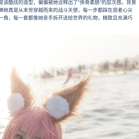
是该酷炫的造型，偏偏被她诠释出了“侠骨柔肠”的层次感。背景
佛她真是从末世穿越而来的战斗天使，每一步都踩在观者心尖
一角，每一套都像她亲手拆开送给世界的礼物，精致且充满巧