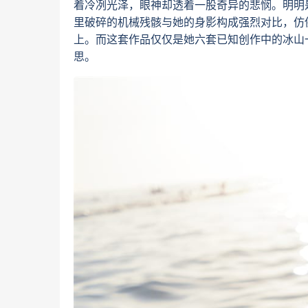
着冷冽光泽，眼神却透着一股奇异的悲悯。明明
里破碎的机械残骸与她的身影构成强烈对比，仿
上。而这套作品仅仅是她六套已知创作中的冰山
思。