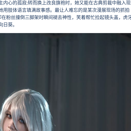
主内心的孤寂;转而换上改良旗袍时，她又能在古典剪裁中融入现
她用肢体语言填满故事感。最让人难忘的是某次漫展现场的抓拍
却在粉丝撞倒三脚架时瞬间褪去神性，笑着帮忙捡起镜头盖，虎
向日葵。