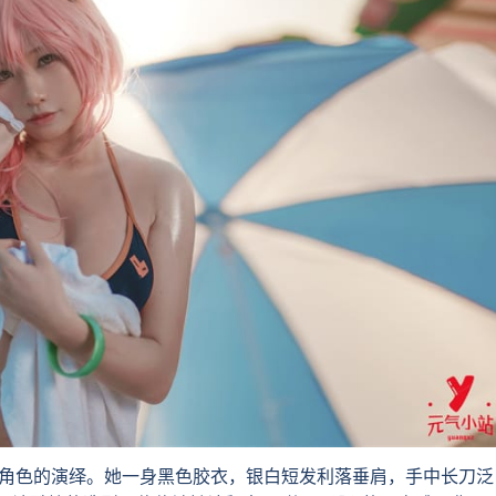
角色的演绎。她一身黑色胶衣，银白短发利落垂肩，手中长刀泛