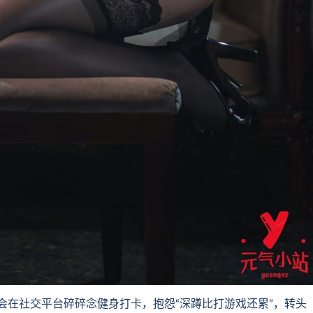
在社交平台碎碎念健身打卡，抱怨“深蹲比打游戏还累”，转头