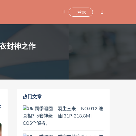
登录
胶衣封神之作
热门文章
存
羽生三未 – NO.012 逸
仙[31P-218.8M]