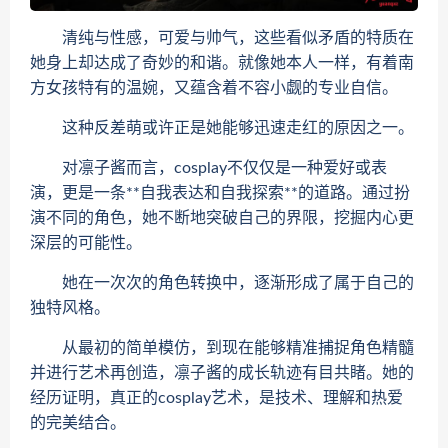
清纯与性感，可爱与帅气，这些看似矛盾的特质在
她身上却达成了奇妙的和谐。就像她本人一样，有着南
方女孩特有的温婉，又蕴含着不容小觑的专业自信。
这种反差萌或许正是她能够迅速走红的原因之一。
对凛子酱而言，cosplay不仅仅是一种爱好或表
演，更是一条**自我表达和自我探索**的道路。通过扮
演不同的角色，她不断地突破自己的界限，挖掘内心更
深层的可能性。
她在一次次的角色转换中，逐渐形成了属于自己的
独特风格。
从最初的简单模仿，到现在能够精准捕捉角色精髓
并进行艺术再创造，凛子酱的成长轨迹有目共睹。她的
经历证明，真正的cosplay艺术，是技术、理解和热爱
的完美结合。