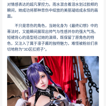
对情感表达的超凡掌控力。雨水混合着泪水划过脸颊的
瞬间，她成功将那种悲伤中绽放的美丽凝结成永恒的画
面。
不只是悲伤的角色，当她化身为《最终幻想》中的
蒂法时，又能瞬间展现出帅气与性感并存的强大气场。
短裙背心的造型经过她的演绎，既保留了原角色的特
色，又注入了属于凛子酱的独特魅力，难怪被粉丝们亲
切地称为“3D区扛把子”。