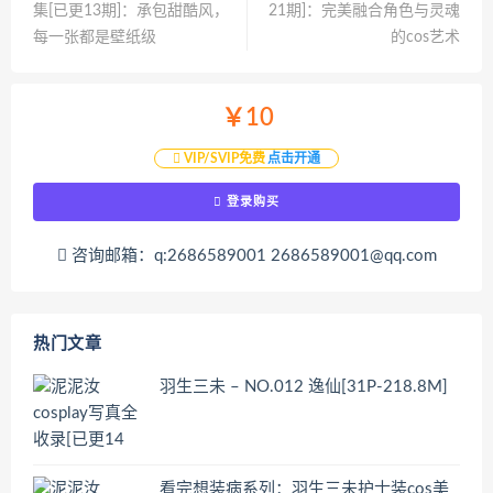
集[已更13期]：承包甜酷风，
21期]：完美融合角色与灵魂
每一张都是壁纸级
的cos艺术
￥10
VIP/SVIP免费
点击开通
登录购买
咨询邮箱：q:2686589001 2686589001@qq.com
热门文章
羽生三未 – NO.012 逸仙[31P-218.8M]
看完想装病系列：羽生三未护士装cos美