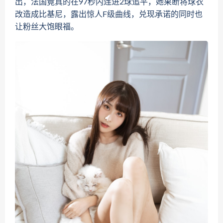
出，法国竟真的在97秒内连进2球追平，她果断将球衣
改造成比基尼，露出惊人F级曲线，兑现承诺的同时也
让粉丝大饱眼福。