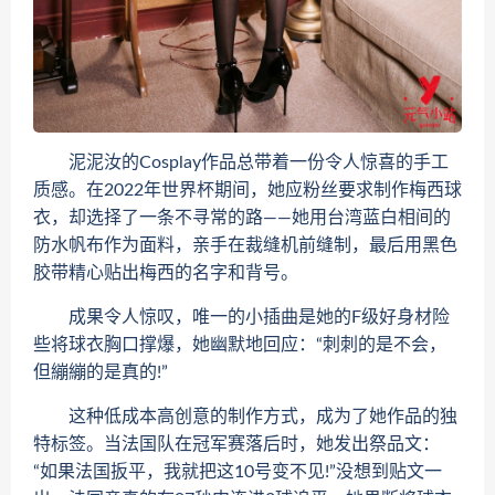
泥泥汝的Cosplay作品总带着一份令人惊喜的手工
质感。在2022年世界杯期间，她应粉丝要求制作梅西球
衣，却选择了一条不寻常的路——她用台湾蓝白相间的
防水帆布作为面料，亲手在裁缝机前缝制，最后用黑色
胶带精心贴出梅西的名字和背号。
成果令人惊叹，唯一的小插曲是她的F级好身材险
些将球衣胸口撑爆，她幽默地回应：“刺刺的是不会，
但繃繃的是真的!”
这种低成本高创意的制作方式，成为了她作品的独
特标签。当法国队在冠军赛落后时，她发出祭品文：
“如果法国扳平，我就把这10号变不见!”没想到贴文一