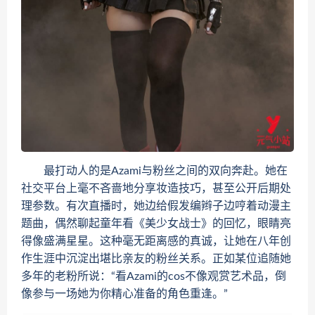
最打动人的是Azami与粉丝之间的双向奔赴。她在
社交平台上毫不吝啬地分享妆造技巧，甚至公开后期处
理参数。有次直播时，她边给假发编辫子边哼着动漫主
题曲，偶然聊起童年看《美少女战士》的回忆，眼睛亮
得像盛满星星。这种毫无距离感的真诚，让她在八年创
作生涯中沉淀出堪比亲友的粉丝关系。正如某位追随她
多年的老粉所说：“看Azami的cos不像观赏艺术品，倒
像参与一场她为你精心准备的角色重逢。”