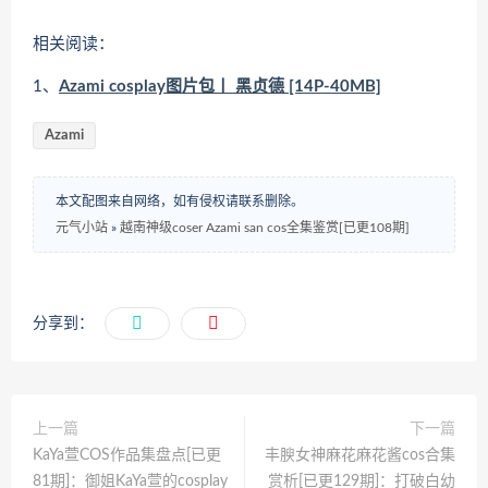
相关阅读：
1、
Azami cosplay图片包丨 黑贞德 [14P-40MB]
Azami
本文配图来自网络，如有侵权请联系删除。
元气小站
»
越南神级coser Azami san cos全集鉴赏[已更108期]
分享到：
上一篇
下一篇
KaYa萱COS作品集盘点[已更
丰腴女神麻花麻花酱cos合集
81期]：御姐KaYa萱的cosplay
赏析[已更129期]：打破白幼