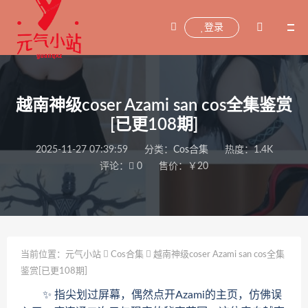
登录
越南神级coser Azami san cos全集鉴赏
[已更108期]
2025-11-27 07:39:59
分类：
Cos合集
热度：1.4K
评论：
0
售价：￥20
当前位置：
元气小站
Cos合集
越南神级coser Azami san cos全集
鉴赏[已更108期]
✨ 指尖划过屏幕，偶然点开Azami的主页，仿佛误