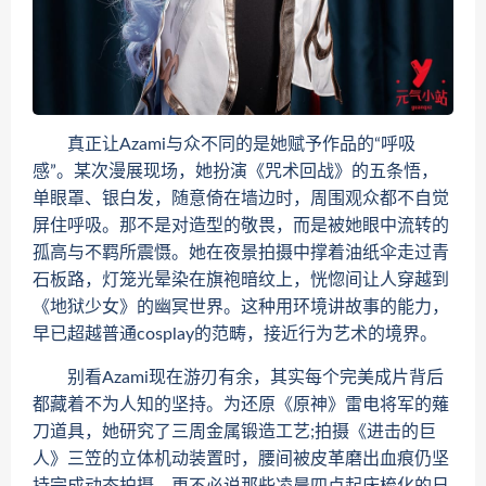
真正让Azami与众不同的是她赋予作品的“呼吸
感”。某次漫展现场，她扮演《咒术回战》的五条悟，
单眼罩、银白发，随意倚在墙边时，周围观众都不自觉
屏住呼吸。那不是对造型的敬畏，而是被她眼中流转的
孤高与不羁所震慑。她在夜景拍摄中撑着油纸伞走过青
石板路，灯笼光晕染在旗袍暗纹上，恍惚间让人穿越到
《地狱少女》的幽冥世界。这种用环境讲故事的能力，
早已超越普通cosplay的范畴，接近行为艺术的境界。
别看Azami现在游刃有余，其实每个完美成片背后
都藏着不为人知的坚持。为还原《原神》雷电将军的薙
刀道具，她研究了三周金属锻造工艺;拍摄《进击的巨
人》三笠的立体机动装置时，腰间被皮革磨出血痕仍坚