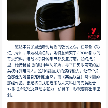
这姑娘骨子里透着对角色的敬畏之心。在筹备《彩
虹六号》军事题材角色时，她特意研究了GROM部队的
背景资料，连战术手势的细节都反复打磨。最终成片
里，她持枪警戒的眼神犀利如鹰，与平日笑眼弯弯的甜
美模样判若两人。这种“剧抛式”的演绎能力，让每个角
色都像为她量身定制般自然。而《英雄联盟》阿卡丽的
那组作品，更是将日式忍者服与未来科技感完美融合，
17张成片张张充满动态张力，仿佛下一秒就要掷出手里
剑。