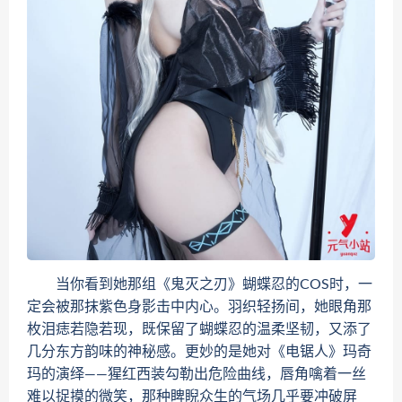
当你看到她那组《鬼灭之刃》蝴蝶忍的COS时，一
定会被那抹紫色身影击中内心。羽织轻扬间，她眼角那
枚泪痣若隐若现，既保留了蝴蝶忍的温柔坚韧，又添了
几分东方韵味的神秘感。更妙的是她对《电锯人》玛奇
玛的演绎——猩红西装勾勒出危险曲线，唇角噙着一丝
难以捉摸的微笑，那种睥睨众生的气场几乎要冲破屏