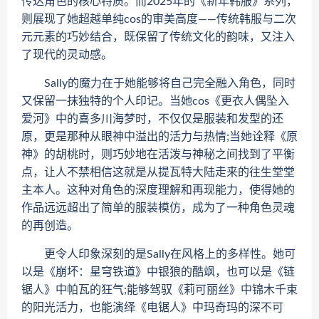
传达角色的核心特质。而2025年的《新年韩服》系列，
则展现了她超越单纯cos的审美高度——传统韩服与二次
元元素的巧妙结合，既保留了传统文化的韵味，又注入
了现代的灵动感。
Sally的魔力在于她能够将自己完全融入角色，同时
又保留一抹独特的个人印记。当她cos《更衣人偶坠入
爱河》中的喜多川海梦时，不仅仅是服装和发型的还
原，更是那种从眼神中溢出的活力与热情;当她诠释《原
神》的胡桃时，则巧妙地在活泼与神秘之间找到了平衡
点，让人不禁相信这就是从提瓦特大陆走来的往生堂堂
主本人。这种对角色的深度理解和再现能力，使得她的
作品远远超出了简单的服装模仿，成为了一种角色灵魂
的再创造。
更令人印象深刻的是Sally在风格上的多样性。她可
以是《崩坏：星穹铁道》中银狼的酷飒，也可以是《链
锯人》中帕瓦的狂气;能够驾驭《莉可丽丝》中锦木千束
的阳光活力，也能演绎《电锯人》中玛奇玛的深不可