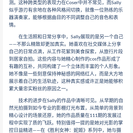
测。这种跨类型的表现力在Coser中并不常见，而Sally
似乎游刃有余地在各种风格间切换，就像一位熟练的乐
器演奏家，能够根据曲目的不同调整自己的音色和表
情。
在生活照和日常分享中，Sally展现的是另一个自己
——不那么精致却更加真实。她喜欢在社交媒体上分享
自己的日常点滴，从工作花絮到美食探索，从旅行片段
到居家自拍。这些内容与她精心制作的cos作品形成了
有趣的互补，共同构建了一个立体而丰富的个人形象。
她不像是一些刻意保持神秘感的网络红人，而是大方地
展示着自己的生活轨迹，这种真实感或许正是她能够积
累大量忠实粉丝的原因之一。
技术的进步在Sally的作品中清晰可见。从早期的自
然光拍摄到如今专业的影棚灯光布置，从简单的背景到
精心设计的场景还原，她的作品质量在111期的发展过
程中实现了质的飞跃。特别值得一提的是她对光影的掌
控日益精进——在《胜利女神：妮姬》系列中，她与摄