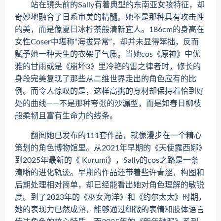
站在镜头前的Sally有着典型的东南亚女孩特征，却
奇妙地融合了日系审美的精髓。她不是那种具有攻击性
的美，而是像夏日冰柠茶般清新宜人。186cm的身高在
女性Coser中堪称“海拔异常”，却并未显得笨拙，反而
赋予她一种天生的衣架子气质。当她cos《原神》中优
雅的甘雨或是《崩坏3》里冷艳的雷之律者时，修长的
身段完美复现了那些从二维世界走出的角色应有的比
例。而令人惊叹的是，这样高挑的身材却保持着恰到好
处的曲线——不是那种夸张的沙漏型，而是如春日柳枝
般柔韧且富有生命力的线条。
翻阅她已发布的111套作品，就像漫步在一个精心
策划的角色博物馆里。从2021年早期的《天使露西娜》
到2025年最新的《 Kurumi》，Sally的cos之路是一条
清晰的进化轨迹。早期的作品还带着些许青涩，构图和
后期处理相对简单，却已经能看出她对角色理解的敏锐
度。到了2023年的《巫女海洋》和《约尔太太》时期，
她的表现力已然成熟，能够通过细微的表情和肢体语言