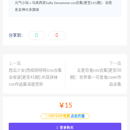
元气小站
»
马来西亚Sally Dorasnow cos合集[更至111期]：治愈
系女神の多面体
分享到：
上一篇
下一篇
西瓜少女(西呱呀呀呀)cos合集
五更百鬼cos合集[更至50
全收录[更至41期]:JK双拼袜
期]：世界第一可爱鬼coser作
cos作品集深度赏析
品全集
￥15
VIP/SVIP免费
点击开通
登录购买