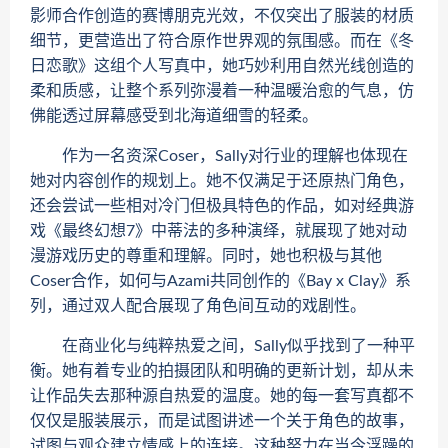
影师合作创造的赛博朋克光效，不仅突出了服装的材质
细节，更营造出了符合原作世界观的氛围感。而在《冬
日恋歌》这组个人写真中，她巧妙利用自然光线创造的
柔和质感，让整个系列弥漫着一种温暖治愈的气息，仿
佛能透过屏幕感受到北海道细雪的轻柔。
作为一名资深Coser，Sally对行业的理解也体现在
她对内容创作的规划上。她不仅满足于还原热门角色，
还会尝试一些相对冷门但极具特色的作品，如对经典游
戏《最终幻想7》中蒂法的多种演绎，就展现了她对动
漫游戏历史的尊重和理解。同时，她也积极与其他
Coser合作，如何与Azami共同创作的《Bay x Clay》系
列，通过双人配合展现了角色间互动的戏剧性。
在商业化与纯粹热爱之间，Sally似乎找到了一种平
衡。她有着专业的拍摄团队和明确的更新计划，却从未
让作品失去那种源自热爱的温度。她的每一套写真都不
仅仅是服装展示，而是试图讲述一个关于角色的故事，
试图与观众建立情感上的连接。这种努力在当今浮躁的