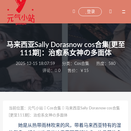
登录
马来西亚Sally Dorasnow cos合集[更至
111期]：治愈系女神の多面体
2025-12-15 18:07:59
分类：
Cos合集
热度：580
评论：
0
售价：￥15
当前位置：
元气小站
Cos合集
马来西亚Sally Dorasnow cos合集
[更至111期]：治愈系女神の多面体
她是从热带雨林吹来的风，带着马来西亚特有的湿