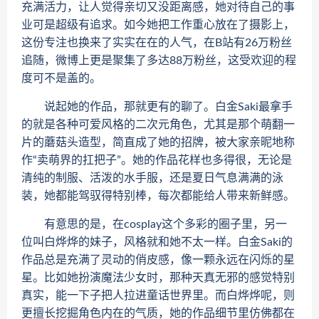
充满活力，让人觉得亲切又没距离感，她对待自己的事
业可是超级有追求。如今她把工作重心放在了摄影上，
这份专注也换来了实实在在的人气，在B站有26万粉丝
追随，微博上更是聚集了多达88万粉丝，这受欢迎的程
度可不是盖的。
说起她的作品，那就更有的聊了。白金Saki最拿手
的就是各种可爱风格的二次元角色，尤其是那个萌翻一
片的蘑菇头造型，简直成了她的招牌，被大家亲昵地称
作“卖萌界的扛把子”。她的作品花样也多得很，无论是
清纯的制服、活泼的水手服，还是夏日气息满满的泳
装，她都能驾驭得特别棒，每次都能给人带来新鲜感。
有意思的是，在cosplay这个多彩的圈子里，另一
位叫白烨烨的妹子，风格就和她不太一样。白金Saki的
作品总是充满了灵动的俏皮感，像一颗永远在闪烁的星
星。比如她扮演魔法少女时，那种天真无邪的感觉特别
真实，能一下子把人拉进童话世界里。而白烨烨呢，则
更擅长挖掘角色内在的气质，她的作品细节里仿佛都在