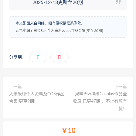
2025-12-13更新至20期
本文配图来自网络，如有侵权请联系删除。
元气小站
»
白金Saki个人资料及cos作品合集[更至20期]
分享到：
上一篇
下一篇
大米米球个人资料及COS作品
果咩酱w神级Cosplay作品全
合集[更至9期]
收录[已更47期]，不止有颜有
腿！
￥10