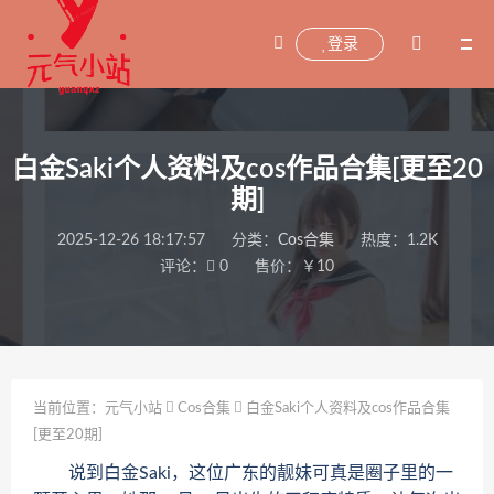
登录
白金Saki个人资料及cos作品合集[更至20
期]
2025-12-26 18:17:57
分类：
Cos合集
热度：1.2K
评论：
0
售价：￥10
当前位置：
元气小站
Cos合集
白金Saki个人资料及cos作品合集
[更至20期]
说到白金Saki，这位广东的靓妹可真是圈子里的一