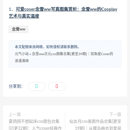
1、
可爱coser念雪ww写真图集赏析：念雪ww的Cosplay
艺术与真实温度
念雪ww
本文配图来自网络，如有侵权请联系删除。
元气小站
»
念雪ww次元cos图集合集[更至39期]｜双鱼座Coser的
浪漫演绎
分享到：
上一篇
下一篇
夏鸽鸽不想起床cos图包合集
仙女月cos美图作品合集[更至
[已更32期]：人气coser经典作
19期]｜从樱岛麻衣到爱丽