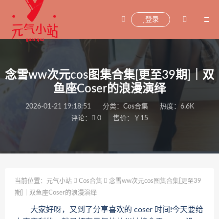
登录
念雪ww次元cos图集合集[更至39期]｜双
鱼座Coser的浪漫演绎
2026-01-21 19:18:51
分类：
Cos合集
热度：6.6K
评论：
0
售价：￥15
当前位置：
元气小站
Cos合集
念雪ww次元cos图集合集[更至39
期]｜双鱼座Coser的浪漫演绎
大家好呀，又到了分享喜欢的 coser 时间!今天要给