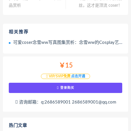
品赏析
丝，这才是顶流 coser！
相关推荐
可爱coser念雪ww写真图集赏析：念雪ww的Cosplay艺术与真实温度
￥15
VIP/SVIP免费
点击开通
登录购买
咨询邮箱：q:2686589001 2686589001@qq.com
热门文章