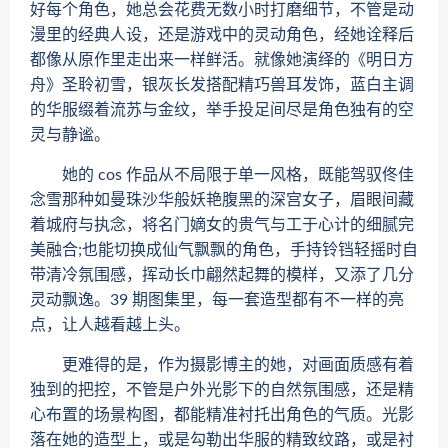
好每个角色，她总会花费无数小时打磨细节，不管是动
漫里的经典人设，还是游戏中的灵动角色，经她诠释后
都像从原作里走出来一样鲜活。就像她演绎的《明日方
舟》圣聆初雪，银灰长发搭配精巧兽耳发饰，蓝白主调
的华服缀着流苏与金纹，举手投足间尽是角色独有的空
灵与静谧。
她的 cos 作品从不局限于单一风格，既能驾驭佟佳
念雪那种如曼珠沙华般妖艳腹黑的深宫女子，眉眼间藏
着城府与执念，将名门嫡女的贵气与工于心计的细腻完
美融合;也能切换成仙气飘飘的角色，手持铃铛轻摇时自
带清冷氛围感，挥动长巾翩然起舞的模样，又添了几分
灵动飘逸。39 期图集里，每一套造型都有不一样的亮
点，让人越看越上头。
更难得的是，作为摄影博主的她，对画面质感有着
独到的把控，不管是户外光影下的自然氛围感，还是精
心布置的场景构图，都能精准衬托出角色的气质。光影
落在她的造型上，或是勾勒出华服的精致纹路，或是衬