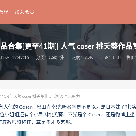
教程
加入会员
品合集[更至41期]| 人气 coser 桃夭葵
01-24 19:49:16
分类：
Cos合集
热度：7.2K
评论：
0
售价
41期]| 人气 coser 桃夭葵作品赏析及个人魅力
的 Coser，恩田直幸!光听名字是不是以为是日本妹子?其
小姐姐还有个小号叫桃夭葵，不光是个 Coser，还是微博上坐
 拉丁舞教师资格证，真是多才多艺呢。