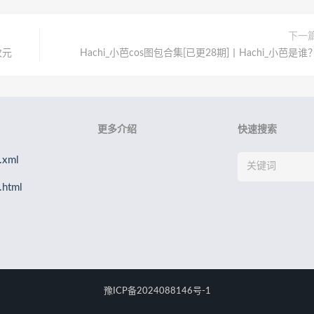
下一
次元
Hachi_小芭cos图包合集[已更28期]丨Hachi_小芭是谁
更多介绍
快速搜索
xml
html
豫ICP备2024088146号-1