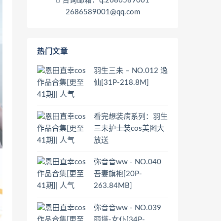
咨询邮箱：q:2686589001
2686589001@qq.com
热门文章
羽生三未 – NO.012 逸
仙[31P-218.8M]
看完想装病系列：羽生
三未护士装cos美图大
放送
弥音音ww - NO.040
吾妻旗袍[20P-
263.84MB]
弥音音ww - NO.039
丽塔-女仆[34P-