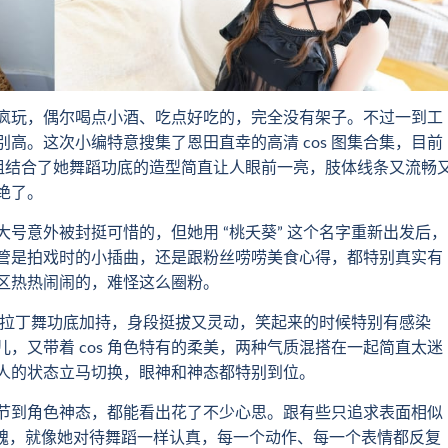
玩，偶尔喝点小酒、吃点好吃的，完全没有架子。不过一到工
别高。这次小编特意搜集了恩田直幸的高清 cos 图集合集，目前
几组结合了她舞蹈功底的造型简直让人眼前一亮，肢体线条又流畅
绝了。
意外被封挺可惜的，但她用 “桃夭葵” 这个名字重新出发后，
管是拍戏时的小插曲，还是跟粉丝唠唠美食心得，都特别真实有
区热热闹闹的，难怪这么圈粉。
拉丁舞功底加持，身段挺拔又灵动，笑起来的时候特别有感染
，又带着 cos 角色特有的柔美，两种气质混搭在一起简直太迷
整个人的状态立马切换，眼神和神态都特别到位。
细节到角色神态，都能看出花了不少心思。跟有些只追求表面相似
的灵魂，就像她对待舞蹈一样认真，每一个动作、每一个表情都反复