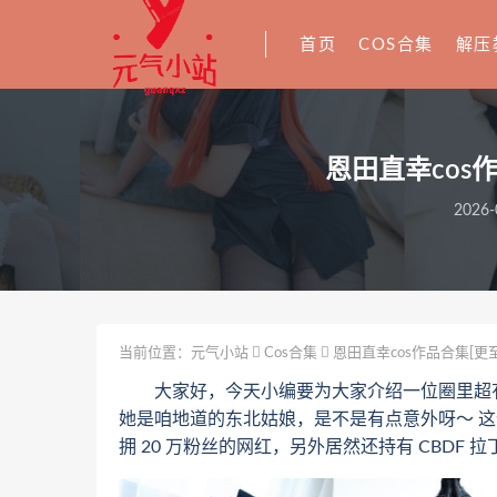
首页
COS合集
解压
恩田直幸cos作
2026-
当前位置：
元气小站
Cos合集
恩田直幸cos作品合集[更至
大家好，今天小编要为大家介绍一位圈里超有人气
她是咱地道的东北姑娘，是不是有点意外呀～ 这位
拥 20 万粉丝的网红，另外居然还持有 CBDF