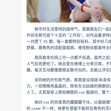
她平时生活里特别接地气，爱跟朋友们一起疯
作状态那可是个十足的 “工作狂”，对作品要求特
一共攒了 41 期，每一套都特别有料，其中好
舒展，跟角色的适配度超高，难怪粉丝都直呼太
恩田直幸在网上可一点都不低调，虽然之前大号
人气反而更旺了。她总爱在微博上分享日常，不
趣，每次互动都像跟朋友聊天似的，总能让评论
说到她的外形和气质，那真是没得挑!本身有
力，一双眼睛亮晶晶的，既有东北姑娘的爽朗劲儿
人了。尤其是穿上那些精致的 cos 服装时，
她对 cos 的热爱真的藏都藏不住，从服装
的 coser 不一样，她更在意能不能抓住角色