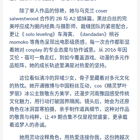
除了单人作品的惊艳，她与乌克兰 coser
saiwestwood 合作的 2B 与 A2 姐妹篇，黑丝白丝的完
美呼应成为圈内经典;与摄影师、裁缝团队的紧密配合，
更让《 solo leveling》车海寅、《dandadan》桃谷
momoko 等角色呈现出电影级质感，每一次合作都彰显
着她对 cosplay 的专业态度与协作诚意。从 2016 年因
艾伦・蓓可一角走红，到如今覆盖游戏、动漫的多元作
品矩阵，她的成长轨迹里满是对热爱的坚持。
这位看似清冷的异域少女，骨子里藏着对多元文化
的热忱。她开通微博与中国粉丝互动，cos《精灵梦叶
罗丽》冰公主致敬东方美学，还漫步河南豫园感受传统
文化魅力，用行动打破国界隔阂。镜头后，她会为还原
角色在冰洞冒寒拍摄，亲手制作道具细节，这种对作品
的敬畏与纯粹，让 49 期合集不仅是视觉盛宴，更承载
着追梦人的赤诚。
她用灵动诠释角色，用热爱连接你我，这份跨越次