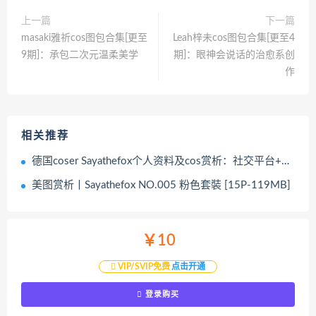
上一篇
下一篇
masaki雅祈cos图包合集[更至
Leah梓未cos图包合集[更至4
9期]：承包二次元温柔美学
期]：眼神会说话的治愈系创
作
相关推荐
德国coser Sayathefox个人资料及cos赏析：社交平台+代表作盘点，颜值太顶了
美图赏析丨Sayathefox NO.005 粉色套裝 [15P-119MB]
￥10
VIP/SVIP免费
点击开通
登录购买