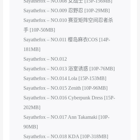
Sayathefox – NO.008 女战士 [15P-156MB]
Sayathefox – NO.009 忍野忍 [10P-29MB]
Sayathefox – NO.010 赛亚矩阵空间忍者杀
手 [10P-50MB]
Sayathefox – NO.011 樱岛麻衣COS [14P-
181MB]
Sayathefox – NO.012
Sayathefox – NO.013 浴室诱惑 [10P-76MB]
Sayathefox – NO.014 Lola [15P-153MB]
Sayathefox – NO.015 Zenith [10P-96MB]
Sayathefox – NO.016 Cyberpunk Dress [15P-
202MB]
Sayathefox – NO.017 Ann Takamaki [10P-
90MB]
Sayathefox – NO.018 KDA [10P-318MB]