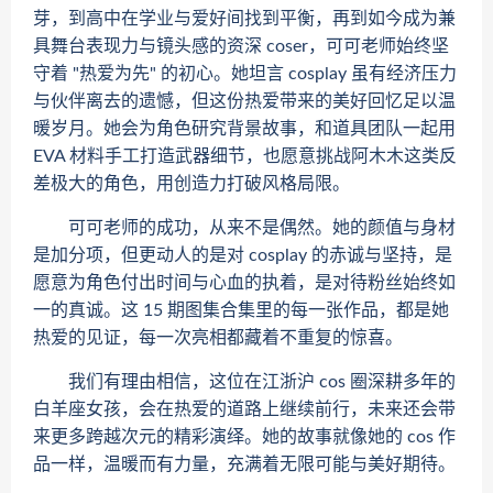
芽，到高中在学业与爱好间找到平衡，再到如今成为兼
具舞台表现力与镜头感的资深 coser，可可老师始终坚
守着 "热爱为先" 的初心。她坦言 cosplay 虽有经济压力
与伙伴离去的遗憾，但这份热爱带来的美好回忆足以温
暖岁月。她会为角色研究背景故事，和道具团队一起用
EVA 材料手工打造武器细节，也愿意挑战阿木木这类反
差极大的角色，用创造力打破风格局限。
可可老师的成功，从来不是偶然。她的颜值与身材
是加分项，但更动人的是对 cosplay 的赤诚与坚持，是
愿意为角色付出时间与心血的执着，是对待粉丝始终如
一的真诚。这 15 期图集合集里的每一张作品，都是她
热爱的见证，每一次亮相都藏着不重复的惊喜。
我们有理由相信，这位在江浙沪 cos 圈深耕多年的
白羊座女孩，会在热爱的道路上继续前行，未来还会带
来更多跨越次元的精彩演绎。她的故事就像她的 cos 作
品一样，温暖而有力量，充满着无限可能与美好期待。