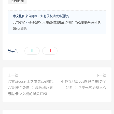
可可老师
本文配图来自网络，如有侵权请联系删除。
元气小站
»
可可老师cos图包合集[更至15期]：高还原原神/英雄联
盟cos图集
分享到：
上一篇
下一篇
治愈系coser木之本果cos图包
小野寺地瓜cos图包合集[更至
合集[更至24期]：高坂穗乃果
14期]：甜美元气治愈人心
与魔卡少女樱的温柔诠释