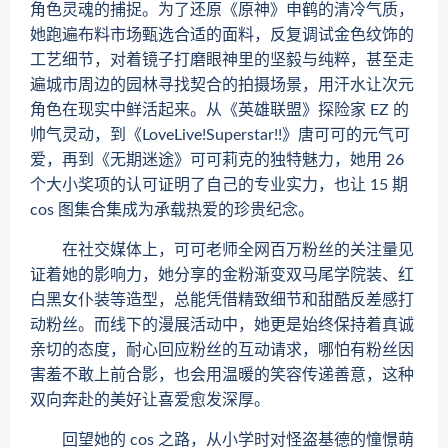
角色灵魂的捕捉。为了还原《原神》申鹤的清冷气质，
她跑遍布料市场甄选合适的面料，反复调试金色纹饰的
工艺细节，对着镜子打磨眼神里的坚毅与纯粹，甚至走
遍城市周边的园林寻找契合的拍摄场景，用汗水让次元
角色在现实中鲜活起来。从《英雄联盟》探险家 EZ 的
帅气灵动，到《LoveLive!Superstar!!》唐可可的元气可
爱，再到《无期迷途》可可莉克的独特魅力，她用 26
个大小奖项的认可证明了自己的专业实力，也让 15 期
cos 图集合集成为承载热爱的珍贵纪念。
在社交媒体上，可可老师全网百万粉丝的关注量见
证着她的影响力，她分享的金粉渐变双马尾学院装、红
白黑女仆装等造型，总能凭借精致细节和甜酷反差感打
动粉丝。而线下的漫展活动中，她更是始终保持着真诚
亲切的态度，耐心回应粉丝的互动请求，哪怕有粉丝因
害羞不敢上前合影，也会用温暖的笑容传递善意，这种
双向奔赴的美好让喜爱愈发深厚。
回望她的 cos 之路，从小学时对怪盗基德的憧憬萌