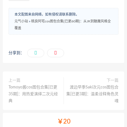
本文配图来自网络，如有侵权请联系删除。
元气小站
»
桃良阿宅cos图包合集[已更60期]：从JK到魅魔风格全
覆盖
分享到：
上一篇
下一篇
Tomoyo酱cos图包合集[已更
渡边早季Saki次元cos图包合
35期]：用热爱演绎二次元经
集[已更3期]：温柔诠释角色灵
典
魂
￥20