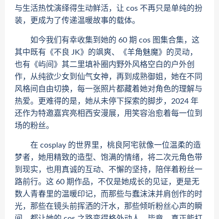
与生活热忱演绎得生动鲜活，让 cos 不再只是单纯的扮
装，更成为了传递温暖故事的载体。
如今我们有幸收集到她的 60 期 cos 图集合集，这
其中既有《不良 JK》的飒爽、《羊角魅魔》的灵动，
也有《屿间》其二里填补圈内野外风格空白的户外创
作，从纯欲少女到仙气女神，再到成熟御姐，她在不同
风格间自由切换，每一张照片都藏着她对角色的理解与
热爱。更难得的是，她从未停下探索的脚步，2024 年
还作为特邀嘉宾亮相西安漫展，用笑容治愈着每一位到
场的粉丝。
在 cosplay 的世界里，桃良阿宅就像一位温柔的造
梦者，她用精致的造型、饱满的情绪，将二次元角色带
到现实，也用真诚的互动、不懈的坚持，陪伴着粉丝一
路前行。这 60 期作品，不仅是她成长的见证，更是无
数人青春里的温暖印记，而那些与蠢沫沫并肩创作的时
光，那些在镜头前挥洒的汗水，那些倾听粉丝心声的瞬
间，都让她的 cos 之路变得格外动人。毕竟，真正能打