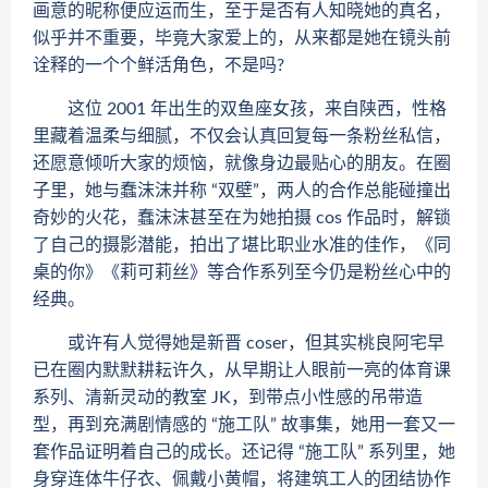
画意的昵称便应运而生，至于是否有人知晓她的真名，
似乎并不重要，毕竟大家爱上的，从来都是她在镜头前
诠释的一个个鲜活角色，不是吗?
这位 2001 年出生的双鱼座女孩，来自陕西，性格
里藏着温柔与细腻，不仅会认真回复每一条粉丝私信，
还愿意倾听大家的烦恼，就像身边最贴心的朋友。在圈
子里，她与蠢沫沫并称 “双壁”，两人的合作总能碰撞出
奇妙的火花，蠢沫沫甚至在为她拍摄 cos 作品时，解锁
了自己的摄影潜能，拍出了堪比职业水准的佳作，《同
桌的你》《莉可莉丝》等合作系列至今仍是粉丝心中的
经典。
或许有人觉得她是新晋 coser，但其实桃良阿宅早
已在圈内默默耕耘许久，从早期让人眼前一亮的体育课
系列、清新灵动的教室 JK，到带点小性感的吊带造
型，再到充满剧情感的 “施工队” 故事集，她用一套又一
套作品证明着自己的成长。还记得 “施工队” 系列里，她
身穿连体牛仔衣、佩戴小黄帽，将建筑工人的团结协作