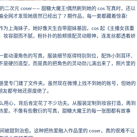
 coser—— 甜糖大魔王!偶然刷到她的 cos 写真时，还以
全网才发现她居然已经出了 7 期作品，每一套都藏着惊喜!
上海妹子，她好像天生自带甜妹基因，cos 起《主播女孩重
。妆容甜而不腻，粉扑扑的脸颊搭配灵动眼神，连发丝都透着娇
套动漫角色的写真，服装细节抠得特别到位，配饰小到耳环、
不是硬凹造型，而是真的把角色的灵动劲儿演出来了，照片里的
册里专门建了文件夹。虽然现在微博上找不到她的账号，但她的
 朋友都夸她还原度绝了。
么用心，背后肯定花了不少功夫。从服装定制到妆容打造，再到
 的热爱。不像有些敷衍的写真，甜糖大魔王的每一张图都有故事
甜到治愈。这种把热爱融入作品里的 coser，真的很难不让