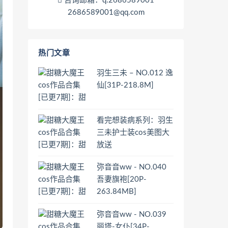
咨询邮箱：q:2686589001
2686589001@qq.com
热门文章
羽生三未 – NO.012 逸
仙[31P-218.8M]
看完想装病系列：羽生
三未护士装cos美图大
放送
弥音音ww - NO.040
吾妻旗袍[20P-
263.84MB]
弥音音ww - NO.039
丽塔-女仆[34P-