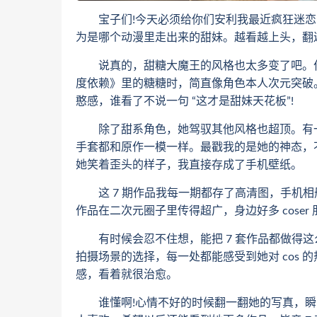
宝子们!今天必须给你们安利我最近疯狂迷恋的二次元
为是哪个动漫里走出来的甜妹。越看越上头，翻遍
说真的，甜糖大魔王的风格也太多变了吧。作为
度依赖》里的糖糖时，简直像角色本人次元突破
憨感，谁看了不说一句 “这才是甜妹天花板”!
除了甜系角色，她驾驭其他风格也超顶。有一
手套都和原作一模一样。最戳我的是她的神态，
她笑着歪头的样子，我直接存成了手机壁纸。
这 7 期作品我每一期都存了高清图，手机相
作品在二次元圈子里传得超广，身边好多 coser
有时候会忍不住想，能把 7 套作品都做得这
拍摄场景的选择，每一处都能感受到她对 cos
感，看着就很治愈。
谁懂啊!心情不好的时候翻一翻她的写真，瞬间被