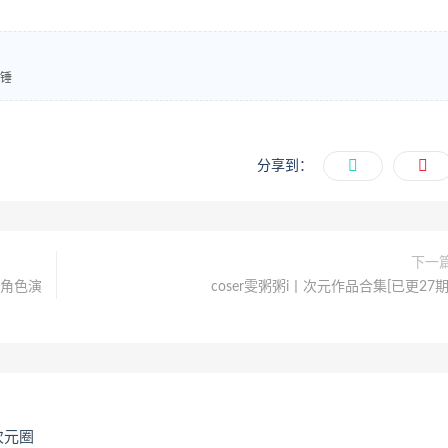
实锤
分享到：
下一
灭角色演
coser雯粥粥i丨次元作品合集[已更27期
次元圈