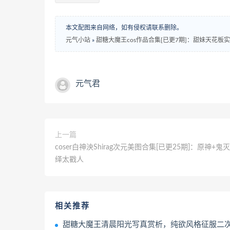
本文配图来自网络，如有侵权请联系删除。
元气小站
»
甜糖大魔王cos作品合集[已更7期]：甜妹天花板
元气君
上一篇
coser白神泱Shirag次元美图合集[已更25期]：原神+鬼
绎太戳人
相关推荐
甜糖大魔王清晨阳光写真赏析​​，纯欲风格征服二