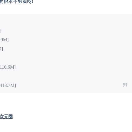
套根本不够看呀!
]
9M]
M]
10.6M]
18.7M]
二次元圈