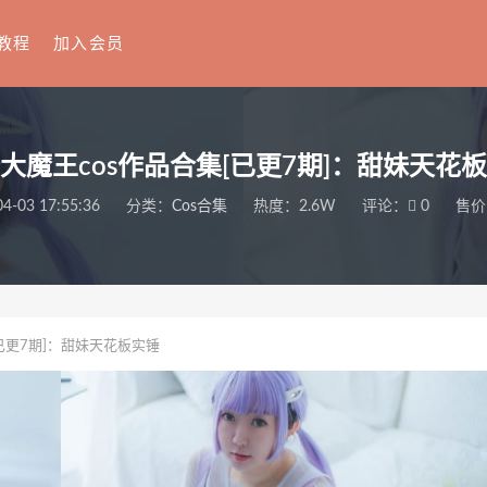
教程
加入会员
大魔王cos作品合集[已更7期]：甜妹天花
4-03 17:55:36
分类：
Cos合集
热度：2.6W
评论：
0
售价
已更7期]：甜妹天花板实锤