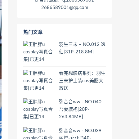
咨询邮箱：q:2686589001
2686589001@qq.com
热门文章
羽生三未 – NO.012 逸
仙[31P-218.8M]
看完想装病系列：羽生
三未护士装cos美图大
放送
弥音音ww - NO.040
吾妻旗袍[20P-
263.84MB]
弥音音ww - NO.039
丽塔-女仆[34P-