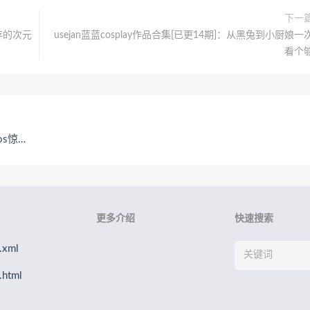
下一
并存的次元
usejan蓝蓝cosplay作品合集[已更14期]：从黑兔到小厨娘一
看个
艳亮相
更多介绍
快速搜索
xml
html