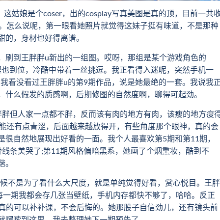
娘是个coser，出的cosplay写真美图是真的顶，目前一共
的。怎么说呢，第一眼看她照片就觉得这妹子挺有味道，不是那种
甜的，身材也好得离谱。
刷到王胖胖u新出的一组图。哎呀，那组是某个游戏角色的
管理也到位，冷酷中带着一丝挑逗。我正看得入迷呢，突然手机一
，问我看没看过王胖胖u的第9期作品，说是她最绝的一套。我说我
，什么假发的质感啊，后期修图的自然度啊，聊得可起劲。
胖但人家一点都不胖，反而该有肉的地方有肉，该瘦的地方瘦
可能还有点青涩，后面越来越放得开，有些角度那个眼神，真的会
是很自然地展现出好看的一面。我个人最喜欢第5期和第11期，
线条美哭了;第11期风格偏暗黑系，她画了个烟熏妆，酷到不
谐。
时候不是为了看什么大尺度，就是单纯觉得好看，赏心悦目。王胖
，每一期我都会存几张当壁纸，手机内存都快不够了，哈哈。反正
话真的可以补补课，不会后悔的。她那股子自信劲儿，还有镜头前
就啰嗦到这里，我去整理她下一期预告了。