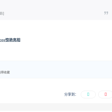
B]
cos惊艳亮相
都值得收藏
分享到：