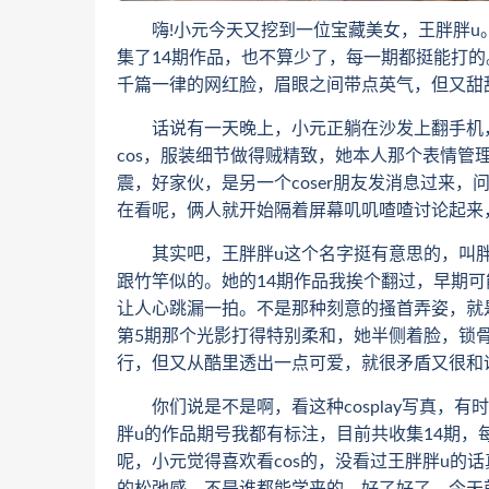
嗨!小元今天又挖到一位宝藏美女，王胖胖u。这姑
集了14期作品，也不算少了，每一期都挺能打
千篇一律的网红脸，眉眼之间带点英气，但又甜
话说有一天晚上，小元正躺在沙发上翻手机，
cos，服装细节做得贼精致，她本人那个表情
震，好家伙，是另一个coser朋友发消息过来
在看呢，俩人就开始隔着屏幕叽叽喳喳讨论起来
其实吧，王胖胖u这个名字挺有意思的，叫胖
跟竹竿似的。她的14期作品我挨个翻过，早期
让人心跳漏一拍。不是那种刻意的搔首弄姿，就
第5期那个光影打得特别柔和，她半侧着脸，锁骨
行，但又从酷里透出一点可爱，就很矛盾又很和
你们说是不是啊，看这种cosplay写真，有
胖u的作品期号我都有标注，目前共收集14期
呢，小元觉得喜欢看cos的，没看过王胖胖u的
的松弛感，不是谁都能学来的。好了好了，今天