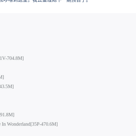
-704.8M]
M]
3.5M]
1.8M]
 In Wonderland[35P-470.6M]