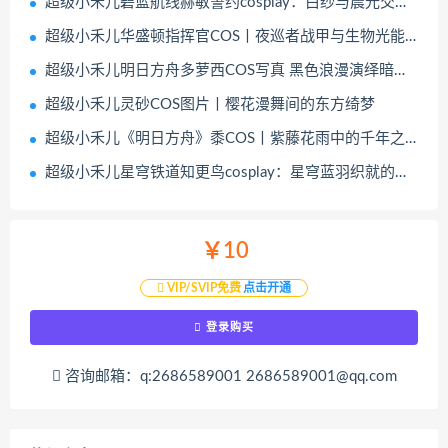
超级小禾儿碧蓝航线赫敏誓约cosplay：白纱与晨光交织的永恒誓言
超级小禾儿华盛顿指挥官COS丨夜巡者战甲与生物光能的视觉交响
超级小禾儿明日方舟多萝西COS写真 黑色浪漫演绎暗夜优雅
超级小禾儿灵砂COS图片丨樱花漫舞间的东方绮梦
超级小禾儿《明日方舟》黍COS丨紫藤花雨中的千年之约
超级小禾儿星穹铁道知更鸟cosplay：星穹蓝羽织就的幻境诗篇
￥10
VIP/SVIP免费
点击开通
登录购买
咨询邮箱：q:2686589001 2686589001@qq.com