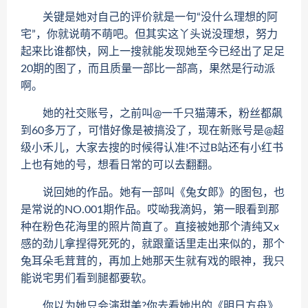
关键是她对自己的评价就是一句“没什么理想的阿
宅”，你就说萌不萌吧。但其实这丫头说没理想，努力
起来比谁都快，网上一搜就能发现她至今已经出了足足
20期的图了，而且质量一部比一部高，果然是行动派
啊。
她的社交账号，之前叫@一千只猫薄禾，粉丝都飙
到60多万了，可惜好像是被搞没了，现在新账号是@超
级小禾儿，大家去搜的时候得认准!不过B站还有小红书
上也有她的号，想看日常的可以去翻翻。
说回她的作品。她有一部叫《兔女郎》的图包，也
是常说的NO.001期作品。哎呦我滴妈，第一眼看到那
种在粉色花海里的照片简直了。直接被她那个清纯又x
感的劲儿拿捏得死死的，就跟童话里走出来似的，那个
兔耳朵毛茸茸的，再加上她那天生就有戏的眼神，我只
能说宅男们看到腿都要软。
你以为她只会演甜美?你去看她出的《明日方舟》