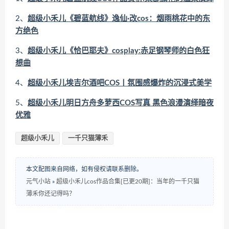
2、
超级小禾儿《碧蓝航线》逸仙·改cos：烟雨桃花中的东
方绝色
3、
超级小禾儿《恰巴耶夫》cosplay:赤足钢琴师的白色狂
想曲
4、
超级小禾儿埃吉尔酒吧COS丨氛围感爆炸的沉浸式美学
5、
超级小禾儿明日方舟多萝西COS写真 黑色浪漫演绎暗夜
优雅
超级小禾儿
一千只猫薄禾
本文配图来自网络，如有侵权请联系删除。
元气小站
»
超级小禾儿cos作品合集[已更20期]：当年的一千只猫
薄禾你还记得吗？