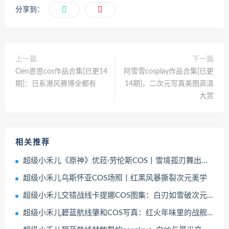
分享到：
上一篇
下一篇
Cien恩恩cos作品合集[已更14
阿雪雪cosplay作品合集[已更
期]：日系港风赛博全都有
14期]，二次元写真美图高清
大赏
相关推荐
超级小禾儿《原神》优菈·劳伦斯COS丨雪境孤刃舞出复仇者诗篇
超级小禾儿乌斯怀亚COS场照丨红黑风暴撕裂次元美学
超级小禾儿交错战线卡提娜COS图集：白刃如雪破次元的战斗诗篇
超级小禾儿碧蓝航线肇和COS写真：红火年味里的战舰萌化术