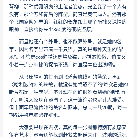
琴柳，那种优雅飒爽的上位者姿态，完全变了一个人有
没有，那个刀和背后的阵型，简直是英气逼人。还有那
个《国家队》里的，红红的长角加上那个酷拽又深情的
眼神，直接给你来个360度的硬核还原。
而且她还有个外号，也不能算外号，就是她的名
字，因为名字里带着一千只猫，真的是那种天生的“猫
系”。不管是cos豹猫还是埃及猫，那神态慵懒、俏皮又
带着一点点神秘的捉摸不透，简直是本色出演啊!。
从《原神》的甘雨到《碧蓝航线》的黛朵，再到
《哈利波特》的赫敏，就没有她驾驭不了的!每次看她的
新片都是一种享受。不过现在的确很难看到她的新动作
了，听说人家现在淡圈了，这一波绝唱也是让人难受。
但市面早已流传她的美名与图集，总共一共20期，每一
期都堪称电脑必存壁纸。
大家要是现在去搜，真的每一张图都特别有质感又
很有艺术，趁着还能找到赶紧去超话关注一波她的近况