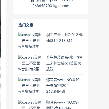
咨询邮箱：q:2686589001
2686589001@qq.com
热门文章
羽生三未 – NO.012 逸
仙[31P-218.8M]
看完想装病系列：羽生
三未护士装cos美图大
放送
弥音音ww - NO.040
吾妻旗袍[20P-
263.84MB]
弥音音ww - NO.039
丽塔-女仆[34P-