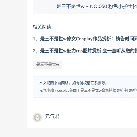
是三不是世w – NO.050 粉色小护士[49P
相关阅读：
1、
是三不是世w修女Cosplay作品赏析：祷告时间
2、
是三不是世w魅力cos图片赏析:会一直听从您的
是三不是世w
本文配图来自网络，如有侵权请联系删除。
元气小站
»
cosplay美图丨是三不是世w合集持续更新中[更新至
元气君