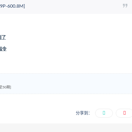
-600.8M]
到了
指令
50期]
分享到：