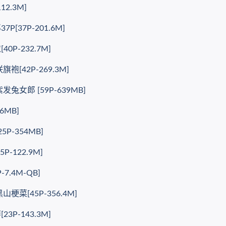
2.3M]
[37P-201.6M]
P-232.7M]
[42P-269.3M]
兔女郎 [59P-639MB]
6MB]
P-354MB]
-122.9M]
7.4M-QB]
菜[45P-356.4M]
P-143.3M]