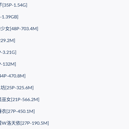
5P-1.54G]
.39GB]
[48P-703.4M]
9.2M]
3.21G]
132M]
-470.8M]
5P-325.6M]
[21P-566.2M]
27P-450.1M]
洛天依[27P-190.5M]