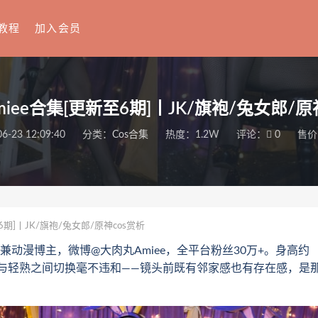
教程
加入会员
iee合集[更新至6期]丨JK/旗袍/兔女郎/原
6-23 12:09:40
分类：
Cos合集
热度：1.2W
评论：
0
售价
6期]丨JK/旗袍/兔女郎/原神cos赏析
兼动漫博主，微博@大肉丸Amiee，全平台粉丝30万+。身高约
爱与轻熟之间切换毫不违和——镜头前既有邻家感也有存在感，是