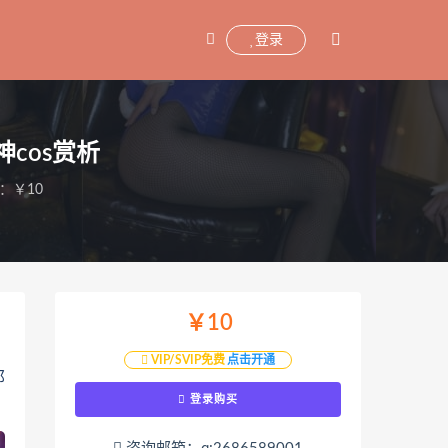
登录
神cos赏析
：￥10
￥10
VIP/SVIP免费
点击开通
那
登录购买