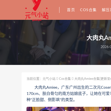
首页
COS合集
解压
大肉丸Am
2026-0
当前位置：
元气小站
Cos合集
大肉丸Amiee合集[更新至
大肉丸Amiee，广东广州出生的二次元Coser
170cm、肤白骨匀的南方姑娘底子，让她在可
种"正脸甜、侧影飒"的类型。