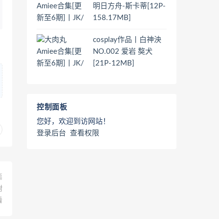
明日方舟-斯卡蒂[12P-
158.17MB]
cosplay作品丨白神泱
NO.002 爱岩 獒犬
[21P-12MB]
控制面板
您好，欢迎到访网站！
登录后台
查看权限
篇
耐
看