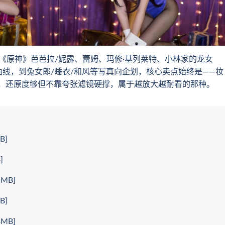
原神》芭芭拉/妮露、蕾姆、玛修·基列莱特、小林家的龙女
曲线，到兔女郎/睡衣/和风等写真向企划，核心卖点始终是——妆
，还原度够但不靠夸张滤镜硬撑，属于越放大越耐看的那种。
B]
]
MB]
B]
MB]