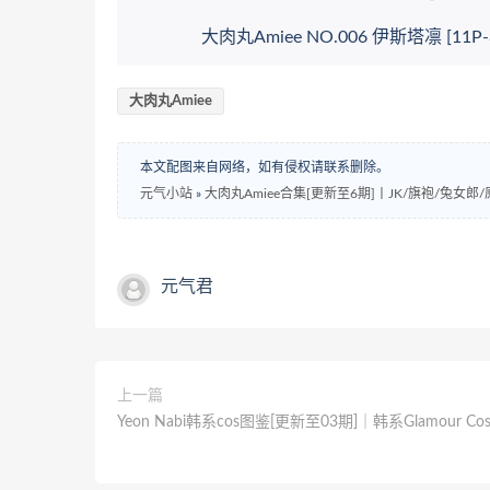
大肉丸Amiee NO.006 伊斯塔凛 [11P-
大肉丸Amiee
本文配图来自网络，如有侵权请联系删除。
元气小站
»
大肉丸Amiee合集[更新至6期]丨JK/旗袍/兔女郎/
元气君
上一篇
Yeon Nabi韩系cos图鉴[更新至03期]｜韩系Glamour C