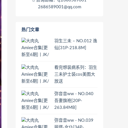
咨询邮箱：q:2686589001
2686589001@qq.com
热门文章
羽生三未 – NO.012 逸
仙[31P-218.8M]
看完想装病系列：羽生
三未护士装cos美图大
放送
弥音音ww - NO.040
吾妻旗袍[20P-
263.84MB]
弥音音ww - NO.039
丽塔-女仆[34P-