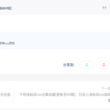
86MB]
原神cos赏析
分享到：
下一
os天花板
千阳快起床cos合集收藏[更新至60期]：日系小清新风cos超