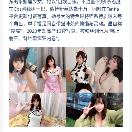
东的水瓶座少女。她以“自娱自乐，不混圈”的佛系态度
在Cos圈独树一帜，微博粉丝达数十万，同时在Fantia
平台更新付费写真。她最大的特色是将猫系特质融入每
个角色，举手投足间自带猫咪般的慵懒与灵动。虽自称
“废喵”，2023年却高产13套写真，被粉丝调侃为“嘴上
躺平、背地里疯狂内卷”。