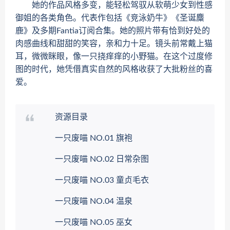
她的作品风格多变，能轻松驾驭从软萌少女到性感
御姐的各类角色。代表作包括《竞泳奶牛》《圣诞麋
鹿》及多期Fantia订阅合集。她的照片带有恰到好处的
肉感曲线和甜甜的笑容，亲和力十足。镜头前常戴上猫
耳，微微眯眼，像一只挠痒痒的小野猫。在这个过度修
图的时代，她凭借真实自然的风格收获了大批粉丝的喜
爱。
资源目录
一只废喵 NO.01 旗袍
一只废喵 NO.02 日常杂图
一只废喵 NO.03 童贞毛衣
一只废喵 NO.04 温泉
一只废喵 NO.05 巫女