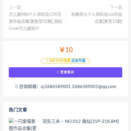
上一篇
下一篇
贝儿酱Miki个人资料及COS写
名赖弥七个人资料及cos作品
真作品合集[更新至02期]_网红
合集[更至15期]
Coser贝儿酱简介
￥10
VIP/SVIP免费
点击开通
登录购买
咨询邮箱：q:2686589001 2686589001@qq.com
热门文章
羽生三未 – NO.012 逸仙[31P-218.8M]