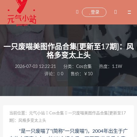
登录
一只废喵美图作品合集[更新至17期]：风
格多变太上头
2026-07-03 12:22:21
分类：
Cos合集
热度：1.1W
评论：
0
售价：￥10
当前位置：
元气小站
Cos合集
一只废喵美图作品合集[更新至17
期]：风格多变太上头
“是一只废喵了”(简称“一只废喵”)，2004年出生于广