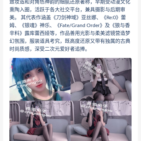
致妆造和对角色神韵的细腻还原著称，早期受动漫文化
熏陶入圈，活跃于各大社交平台，兼具摄影与后期审
美。 其代表作涵盖《刀剑神域》亚丝娜、《Re:0》蕾
姆、《银魂》神乐、《Fate/Grand Order》及《狼与香
辛料》露库蕾西娅等，作品善用光影与柔美滤镜营造梦
幻氛围，服装道具考究，既高度还原又带有独属的古典
时尚质感，深受二次元爱好者追捧。