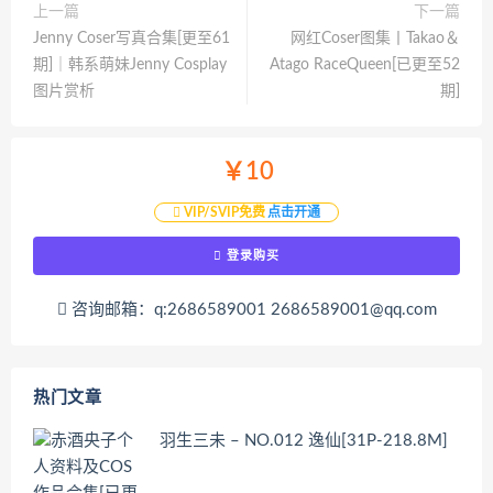
上一篇
下一篇
Jenny Coser写真合集[更至61
网红Coser图集丨Takao＆
期]｜韩系萌妹Jenny Cosplay
Atago RaceQueen[已更至52
图片赏析
期]
￥10
VIP/SVIP免费
点击开通
登录购买
咨询邮箱：q:2686589001 2686589001@qq.com
热门文章
羽生三未 – NO.012 逸仙[31P-218.8M]