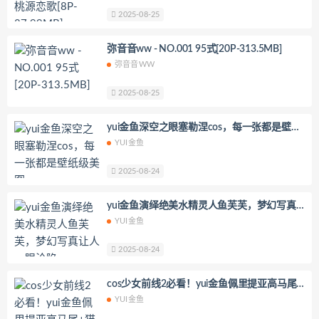
2025-08-25
弥音音ww - NO.001 95式[20P-313.5MB]
弥音音WW
2025-08-25
yui金鱼深空之眼塞勒涅cos，每一张都是壁纸
级美图
YUI金鱼
2025-08-24
yui金鱼演绎绝美水精灵人鱼芙芙，梦幻写真
让人一眼沦陷
YUI金鱼
2025-08-24
​​cos少女前线2必看！yui金鱼佩里提亚高马尾
+猫耳尾巴灵动还原
YUI金鱼