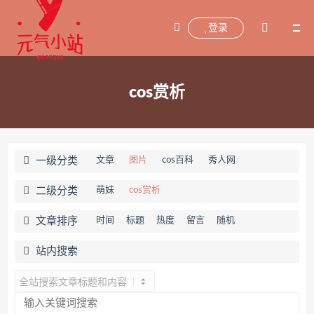
登录
cos赏析
一级分类
文章
图片
cos百科
秀人网
二级分类
萌妹
cos赏析
文章排序
时间
标题
热度
留言
随机
站内搜索