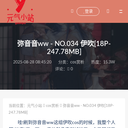
登录
弥音音ww - NO.034 伊吹[18P-
247.78MB]
2025-08-28 08:45:20
分类：
cos赏析
热度：15.3W
评论：
0
当前位置：
元气小站
cos赏析
弥音音ww - NO.034 伊吹[18P-
247.78MB]
哇!刷到弥音音ww这组伊吹cos的时候，我整个人