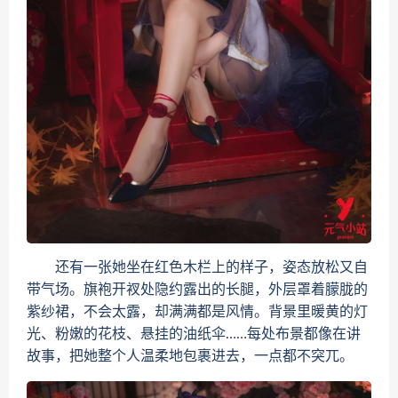
还有一张她坐在红色木栏上的样子，姿态放松又自
带气场。旗袍开衩处隐约露出的长腿，外层罩着朦胧的
紫纱裙，不会太露，却满满都是风情。背景里暖黄的灯
光、粉嫩的花枝、悬挂的油纸伞……每处布景都像在讲
故事，把她整个人温柔地包裹进去，一点都不突兀。