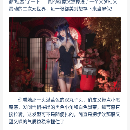
都“哇塞”了一下——真的就像突然掉进了一个又梦幻又
灵动的二次元世界，每一张都美到想存下来当屏保!
你看她那一头湛蓝色的双丸子头，俏皮又带点小恶
魔感，发间悄悄探出的黑色小角和白色飘带，细节感直
接拉满。这发型可不是随便扎的，简直是把伊吹那股又
甜又飒的气质稳稳拿捏住了!