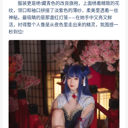
服装更是绝!藏青色的改良旗袍，上面绣着精致的花
纹，领口和袖口拼接了淡紫色的薄纱，柔美里透着一丝
神秘。最吸睛的是那盏红灯笼——在她手中又亮又鲜
活，衬得整个人像是从夜色里走出来的精灵，氛围感一
秒到位!