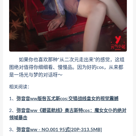
如果你也喜欢那种“从二次元走出来”的感觉，这组
图绝对值得你细细看、慢慢品。因为好的cos，从来都
是一场光与梦的对话呀～
相关阅读：
1、
弥音音ww版咎瓦尤斯cos:交错战线皇女的视觉震撼
2、
弥音音ww《碧蓝航线》奥古斯特cos：魔女女仆的绝对
领域暴击
3、
弥音音ww - NO.001 95式[20P-313.5MB]