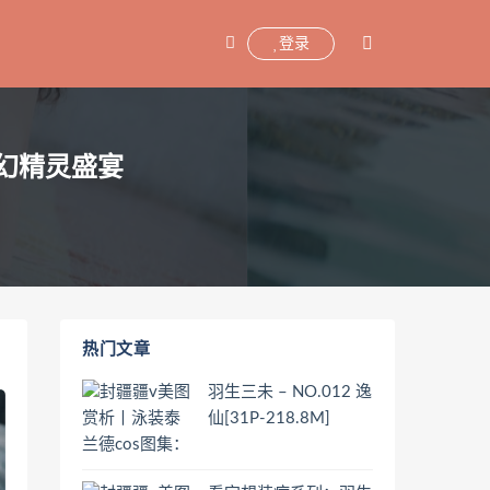
登录
奇幻精灵盛宴
热门文章
羽生三未 – NO.012 逸
仙[31P-218.8M]