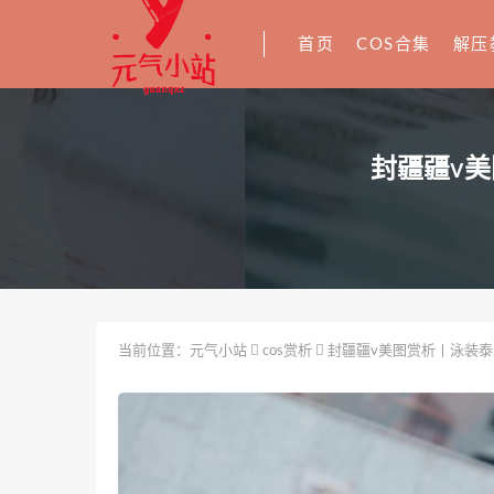
首页
COS合集
解压
封疆疆v美
当前位置：
元气小站
cos赏析
封疆疆v美图赏析丨泳装泰