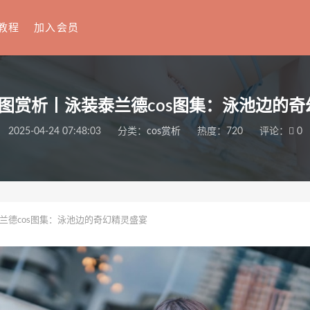
教程
加入会员
图赏析丨泳装泰兰德cos图集：泳池边的
2025-04-24 07:48:03
分类：
cos赏析
热度：720
评论：
0
兰德cos图集：泳池边的奇幻精灵盛宴