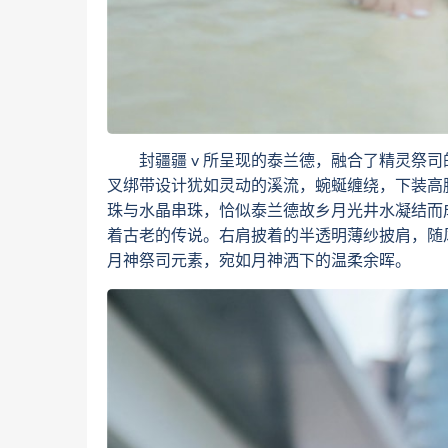
封疆疆 v 所呈现的泰兰德，融合了精灵祭司
叉绑带设计犹如灵动的溪流，蜿蜒缠绕，下装高
珠与水晶串珠，恰似泰兰德故乡月光井水凝结而
着古老的传说。右肩披着的半透明薄纱披肩，随
月神祭司元素，宛如月神洒下的温柔余晖。