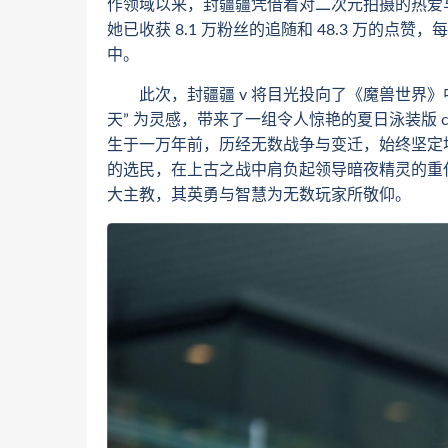
作领域以来，封疆疆凭借着对二次元拍摄的热爱与执着
她已收获 8.1 万粉丝的追随和 48.3 万的
中。
此次，封疆疆 v 将目光投向了《魔兽世界》中
天” 为灵感，带来了一组令人惊艳的夏日泳装版 
生于一万年前，历经无数战争与变迁，始终坚定
的选民，在上古之战中肩负起领导暗夜精灵的重
大主教，其英勇与智慧为无数玩家所敬仰。