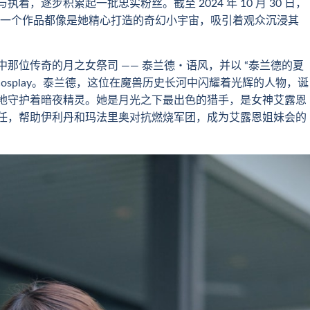
，逐步积累起一批忠实粉丝。截至 2024 年 10 月 30 日，
点赞，每一个作品都像是她精心打造的奇幻小宇宙，吸引着观众沉浸其
那位传奇的月之女祭司 —— 泰兰德・语风，并以 “泰兰德的夏
cosplay。泰兰德，这位在魔兽历史长河中闪耀着光辉的人物，诞
地守护着暗夜精灵。她是月光之下最出色的猎手，是女神艾露恩
任，帮助伊利丹和玛法里奥对抗燃烧军团，成为艾露恩姐妹会的