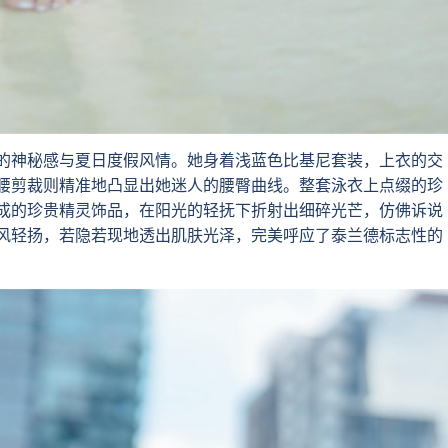
的神秘感与夏日度假风情。她身着浅蓝色比基尼套装，上衣的交
腰剪裁则精准地凸显出她迷人的腰臀曲线。整套泳衣上点缀的珍
成的珍贵精灵饰品，在阳光的轻抚下折射出细碎光芒，仿佛诉说
风轻扬，若隐若现地透出肌肤光泽，完美呼应了泰兰德标志性的