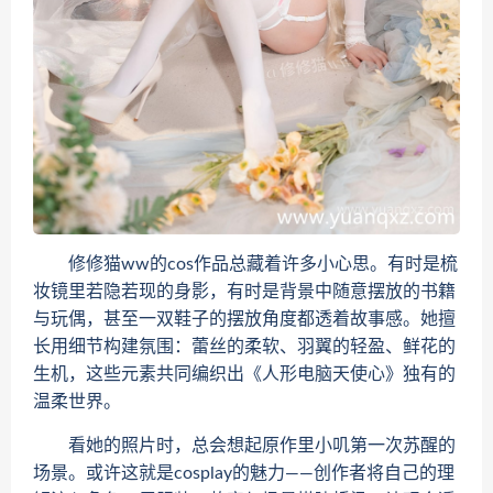
修修猫ww的cos作品总藏着许多小心思。有时是梳
妆镜里若隐若现的身影，有时是背景中随意摆放的书籍
与玩偶，甚至一双鞋子的摆放角度都透着故事感。她擅
长用细节构建氛围：蕾丝的柔软、羽翼的轻盈、鲜花的
生机，这些元素共同编织出《人形电脑天使心》独有的
温柔世界。
看她的照片时，总会想起原作里小叽第一次苏醒的
场景。或许这就是cosplay的魅力——创作者将自己的理