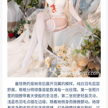
最惊艳的是她背后展开羽翼的模样。纯白羽毛层层
舒展，根根分明得像是能数清每一丝纹理。第一张照片
里的翅膀带着天使般的圣洁感，第二张则更轻盈灵动，
浅蓝色羽毛点缀在边缘，随着她侧身而微微颤动。她穿
着紧身胸衣款式的洛丽塔裙，红色蝴蝶结垂在胸前，过