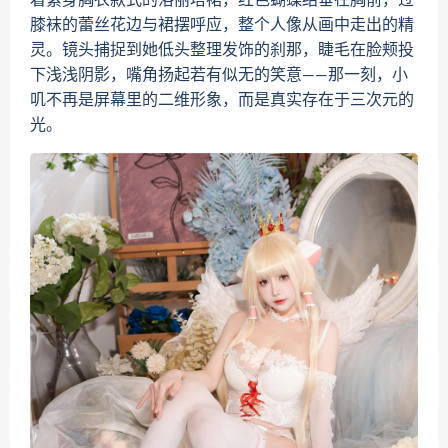
膝袜的蕾丝花边与裙摆呼应，整个人像从画中走出的精
灵。镜头捕捉到她低头整理发饰的刹那，睫毛在脸颊投
下浅浅阴影，嘴角扬起若有似无的笑意——那一刻，小
叽不再是屏幕里的二维形象，而是真实存在于三次元的
光。