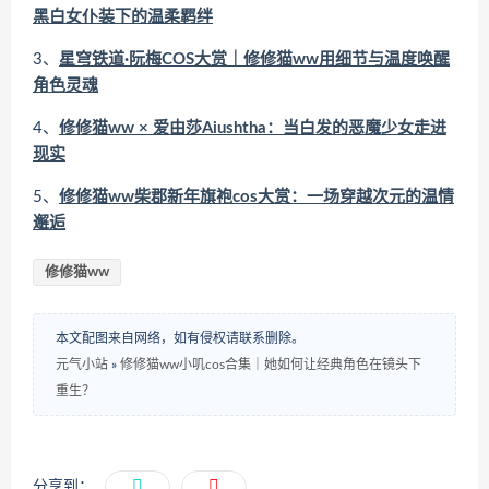
黑白女仆装下的温柔羁绊
3、
星穹铁道·阮梅COS大赏｜修修猫ww用细节与温度唤醒
角色灵魂
4、
修修猫ww × 爱由莎Aiushtha：当白发的恶魔少女走进
现实
5、
修修猫ww柴郡新年旗袍cos大赏：一场穿越次元的温情
邂逅
修修猫ww
本文配图来自网络，如有侵权请联系删除。
元气小站
»
修修猫ww小叽cos合集｜她如何让经典角色在镜头下
重生？
分享到：