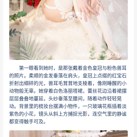
第一眼看到她时，是那张戴着金色皇冠与粉色兽耳
的照片。柔顺的金发垂落在肩头，皇冠上点缀的红宝石
折射出细碎的光，兽耳毛茸茸地支棱着，像刚睡醒的小
动物般无辜。她穿着白色洛丽塔裙，蕾丝花边沿着裙摆
层层叠叠地蔓延，头纱垂落至腰间，随着动作轻轻晃
动。背景里的梳妆台摆满小物件，一只玻璃花瓶插着淡
紫色的小花，镜头从斜上方捕捉光影，连空气里的静谧
都变得触手可及。