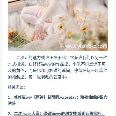
二次元的魅力或许正在于此：它允许我们以另一种
方式相遇。在修修猫ww的作品里，小叽不再是遥不可
及的角色，而是化作可触碰的瞬间，停留在每一片蕾丝
的褶皱里，每一根羽毛的弧度中。
相关阅读：
1、
修修猫ww《原神》甘雨同人cosplay：暗夜仙麟的致命
诱惑
2、
二次元cos大赏：修修猫ww胜利女神·普莉瓦蒂赏析，