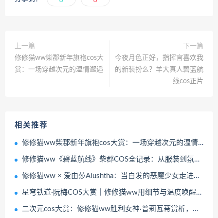
上一篇
下一篇
修修猫ww柴郡新年旗袍cos大
今夜月色正好，指挥官喜欢我
赏：一场穿越次元的温情邂逅
的新装扮么？羊大真人碧蓝航
线cos正片
相关推荐
修修猫ww柴郡新年旗袍cos大赏：一场穿越次元的温情邂逅
修修猫ww《碧蓝航线》柴郡COS全记录：从服装到氛围的二次元沉浸式体验
修修猫ww × 爱由莎Aiushtha：当白发的恶魔少女走进现实
星穹铁道·阮梅COS大赏｜修修猫ww用细节与温度唤醒角色灵魂
二次元cos大赏：修修猫ww胜利女神·普莉瓦蒂赏析，黑白女仆装下的温柔羁绊