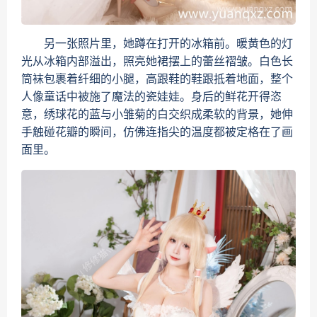
另一张照片里，她蹲在打开的冰箱前。暖黄色的灯
光从冰箱内部溢出，照亮她裙摆上的蕾丝褶皱。白色长
筒袜包裹着纤细的小腿，高跟鞋的鞋跟抵着地面，整个
人像童话中被施了魔法的瓷娃娃。身后的鲜花开得恣
意，绣球花的蓝与小雏菊的白交织成柔软的背景，她伸
手触碰花瓣的瞬间，仿佛连指尖的温度都被定格在了画
面里。