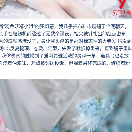
“粉色妖精小姐”的梦幻感，我几乎把布料市场翻了个底朝天，
亲手在缝纫机前熬过了无数个深夜，指尖被针扎出的红点密布，
大的成就感淹没了，最让我头疼的是那对标志性的大卷发!假发到
戏CG反复梳理、卷烫、定型，失败了就拆掉重来，直到镜子里
，我仿佛真的触摸到了爱莉希雅活泼的灵魂一角，道具弓也没放
台弥漫着油漆味，差点被邻居投诉，但握着最终完成的、缠绕着粉