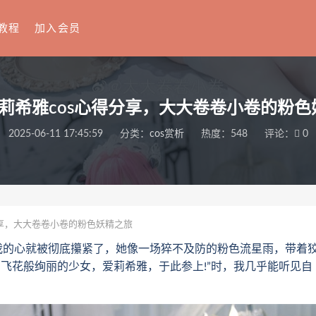
教程
加入会员
爱莉希雅cos心得分享，大大卷卷小卷的粉色
2025-06-11 17:45:59
分类：
cos赏析
热度：548
评论：
0
分享，大大卷卷小卷的粉色妖精之旅
的心就被彻底攥紧了，她像一场猝不及防的粉色流星雨，带着
飞花般绚丽的少女，爱莉希雅，于此参上!”时，我几乎能听见自