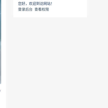
您好，欢迎到访网站！
登录后台
查看权限
场