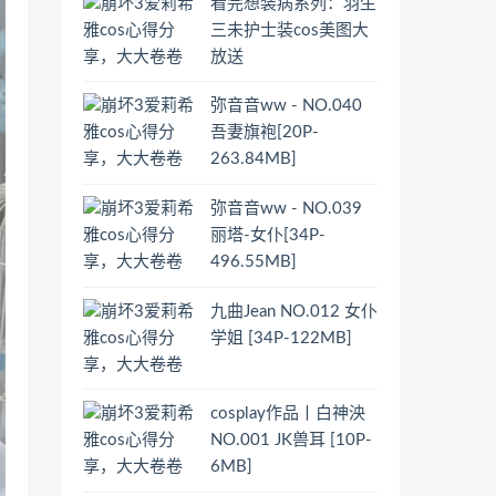
看完想装病系列：羽生
三未护士装cos美图大
放送
弥音音ww - NO.040
吾妻旗袍[20P-
263.84MB]
弥音音ww - NO.039
丽塔-女仆[34P-
496.55MB]
九曲Jean NO.012 女仆
学姐 [34P-122MB]
cosplay作品丨白神泱
NO.001 JK兽耳 [10P-
6MB]