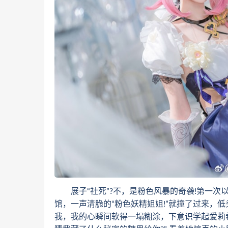
展子“社死”?不，是粉色风暴的奇袭!第一次
馆，一声清脆的“粉色妖精姐姐!”就撞了过来，
我，我的心瞬间软得一塌糊涂，下意识学起爱莉