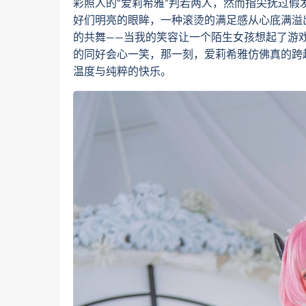
彩照人的“爱莉希雅”判若两人，然而指尖抚过
好们明亮的眼眸，一种滚烫的满足感从心底满溢
的共舞——当我的笑容让一个陌生女孩想起了游
的同好会心一笑，那一刻，爱莉希雅仿佛真的跨
温度与纯粹的快乐。