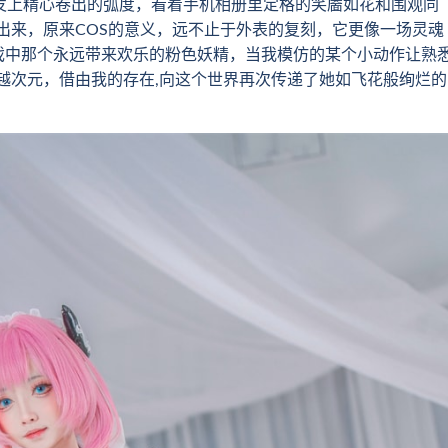
假发上精心卷出的弧度，看着手机相册里定格的笑靥如花和围观同
出来，原来COS的意义，远不止于外表的复刻，它更像一场灵魂
戏中那个永远带来欢乐的粉色妖精，当我模仿的某个小动作让熟
越次元，借由我的存在,向这个世界再次传递了她如飞花般绚烂的