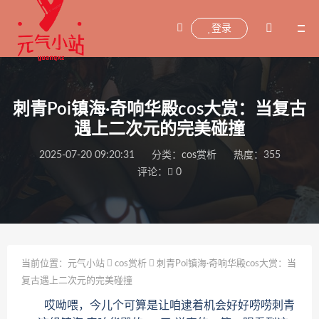
登录
刺青Poi镇海·奇响华殿cos大赏：当复古
遇上二次元的完美碰撞
2025-07-20 09:20:31
分类：
cos赏析
热度：355
评论：
0
当前位置：
元气小站
cos赏析
刺青Poi镇海·奇响华殿cos大赏：当
复古遇上二次元的完美碰撞
哎呦喂，今儿个可算是让咱逮着机会好好唠唠刺青