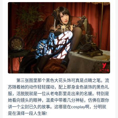
第三张图里那个黑色大花头饰可真是点睛之笔。流
苏随着她的动作轻轻摆动，配上那身金色装饰的黑色礼
服，活脱脱就是一位从老电影里走出来的名媛。特别是
她看向镜头的眼神，温柔中带着几分神秘，仿佛在跟你
讲一个尘封已久的故事。这哪是在cosplay啊，分明就
是在演绎一段人生嘛!