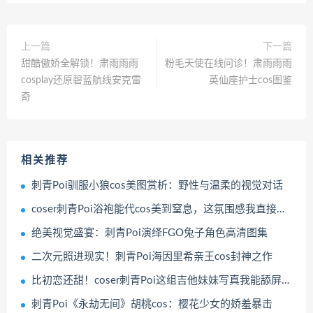
上一篇
下一篇
甜酷傲娇全解锁！肃雨雨雨
粉毛天使在线问诊！肃雨雨雨
cosplay还原碧蓝航线安克雷
英仙座护士cos图鉴
奇
相关推荐
刺青Poi驯服小狼cos美图赏析：野性与温柔的视觉对话
coser刺青Poi浴袍能代cos美到窒息，这氛围感我直接跪了
绝美视觉盛宴：刺青Poi演绎FGO兔子角色高清图集
二次元照进现实！刺青Poi海因里希亲王cos封神之作
比初恋还甜！coser刺青Poi这组吉他妹妹写真我能舔屏100遍
刺青Poi《永劫无间》胡桃cos：樱花少女的娇羞暴击