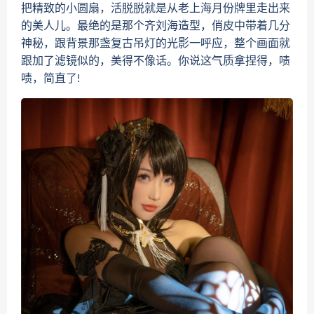
把精致的小圆扇，活脱脱就是从老上海月份牌里走出来
的美人儿。最绝的是那个齐刘海造型，俏皮中带着几分
神秘，跟背景那盏复古吊灯的光影一呼应，整个画面就
跟加了滤镜似的，美得不像话。你说这气质拿捏得，啧
啧，简直了!