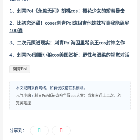
1、
刺青Poi《永劫无间》胡桃cos：樱花少女的娇羞暴击
2、
比初恋还甜！coser刺青Poi这组吉他妹妹写真我能舔屏
100遍
3、
二次元照进现实！刺青Poi海因里希亲王cos封神之作
4、
刺青Poi驯服小狼cos美图赏析：野性与温柔的视觉对话
刺青Poi
本文配图来自网络，如有侵权请联系删除。
元气小站
»
刺青Poi镇海·奇响华殿cos大赏：当复古遇上二次元的
完美碰撞
分享到：