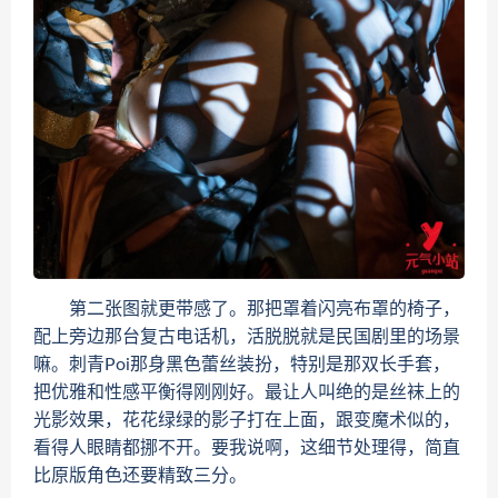
第二张图就更带感了。那把罩着闪亮布罩的椅子，
配上旁边那台复古电话机，活脱脱就是民国剧里的场景
嘛。刺青Poi那身黑色蕾丝装扮，特别是那双长手套，
把优雅和性感平衡得刚刚好。最让人叫绝的是丝袜上的
光影效果，花花绿绿的影子打在上面，跟变魔术似的，
看得人眼睛都挪不开。要我说啊，这细节处理得，简直
比原版角色还要精致三分。