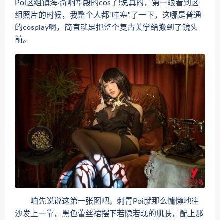
Poi这组镇海·奇响华殿的cos了!说真的，第一眼看到这
组照片的时候，我整个人都"哇塞"了一下，这哪是普通
的cosplay啊，简直就是把整个复古美学给搬到了镜头
前。
咱先说说这第一张图吧。刺青Poi就那么慵懒地往
沙发上一靠，黑色蕾丝裙摆下若隐若现的肌肤，配上那