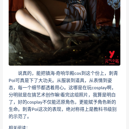
说真的，能把镇海·奇响华殿cos到这个份上，刺青
Poi可真是下了大功夫。从服装到道具，从表情到姿
态，每一个细节都透着用心。这哪是在玩cosplay啊，
分明就是在搞艺术创作嘛!看完这组照片，我算是明白
了，好的cosplay不仅能还原角色，更能赋予角色新的
生命。刺青Poi这次的表现，绝对称得上是教科书级别
的示范了。
相关阅读：