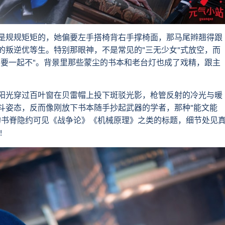
规规矩矩的，她偏要左手搭椅背右手撑椅面，那马尾辫翘得跟
的叛逆优等生。特别那眼神，不是常见的"三无少女"式放空，而
方要一起不"。背景里那些蒙尘的书本和老台灯也成了戏精，跟主
光穿过百叶窗在贝雷帽上投下斑驳光影，枪管反射的冷光与暖
斗姿态，反而像刚放下书本随手抄起武器的学者，那种"能文能
上的书脊隐约可见《战争论》《机械原理》之类的标题，细节处见
!