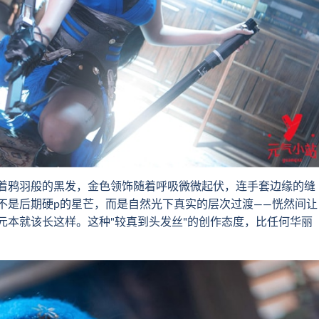
鸦羽般的黑发，金色领饰随着呼吸微微起伏，连手套边缘的缝
不是后期硬p的星芒，而是自然光下真实的层次过渡——恍然间让
元本就该长这样。这种"较真到头发丝"的创作态度，比任何华丽