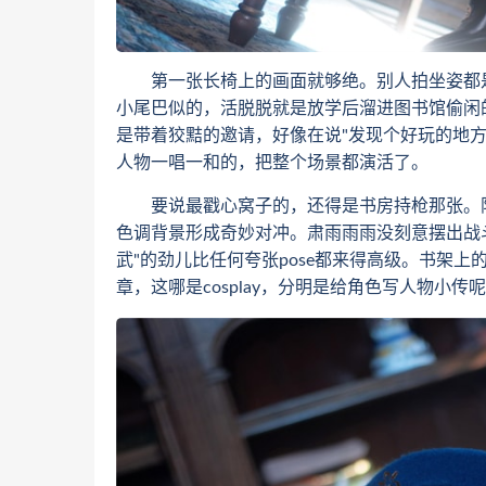
第一张长椅上的画面就够绝。别人拍坐姿都是
小尾巴似的，活脱脱就是放学后溜进图书馆偷闲
是带着狡黠的邀请，好像在说"发现个好玩的地
人物一唱一和的，把整个场景都演活了。
要说最戳心窝子的，还得是书房持枪那张。阳
色调背景形成奇妙对冲。肃雨雨雨没刻意摆出战
武"的劲儿比任何夸张pose都来得高级。书架
章，这哪是cosplay，分明是给角色写人物小传呢