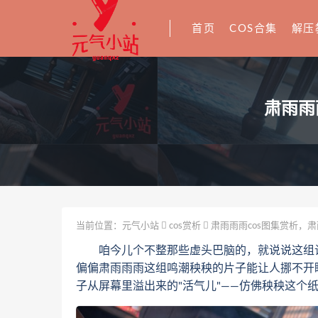
首页
COS合集
解压
肃雨雨
当前位置：
元气小站
cos赏析
肃雨雨雨cos图集赏析，肃
咱今儿个不整那些虚头巴脑的，就说说这组让我盯
偏偏肃雨雨雨这组鸣潮秧秧的片子能让人挪不开
子从屏幕里溢出来的"活气儿"——仿佛秧秧这个