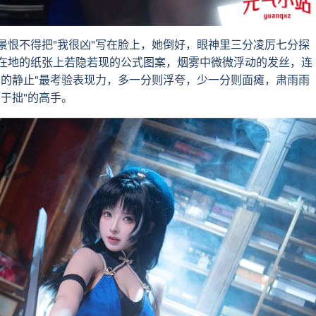
恨不得把"我很凶"写在脸上，她倒好，眼神里三分凌厉七分探
在地的纸张上若隐若现的公式图案，烟雾中微微浮动的发丝，连
中的静止"最考验表现力，多一分则浮夸，少一分则面瘫，肃雨雨
于拙"的高手。