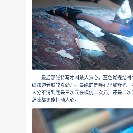
最后那张特写才叫杀人诛心。蓝色蝴蝶结衬着
线都透着股较真劲儿。最绝的是瞳孔里那簇光，
人分不清到底是三次元在模仿二次元，还是二次
辞藻都更能打动人心。