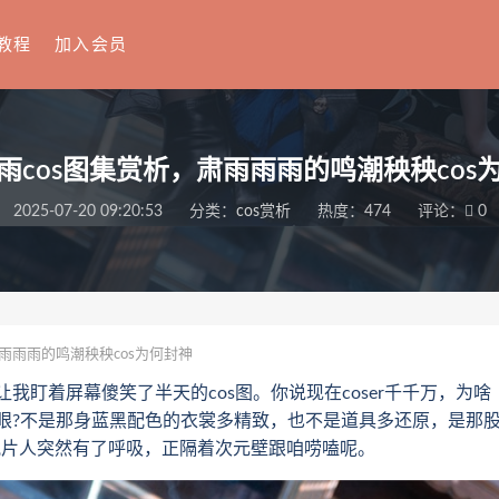
教程
加入会员
雨cos图集赏析，肃雨雨雨的鸣潮秧秧cos
2025-07-20 09:20:53
分类：
cos赏析
热度：474
评论：
0
雨雨雨的鸣潮秧秧cos为何封神
着屏幕傻笑了半天的cos图。你说现在coser千千万，为啥
眼?不是那身蓝黑配色的衣裳多精致，也不是道具多还原，是那
纸片人突然有了呼吸，正隔着次元壁跟咱唠嗑呢。