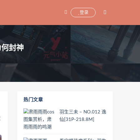
登录
为何封神
热门文章
羽生三未 – NO.012 逸
股
仙[31P-218.8M]