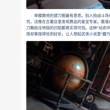
单膝跪地的拔刀图最有意思。别人拍战斗场景
究，活像在古董店里发现赝品的鉴宝专家。散落
刀鞘抵住地毯的凹陷都真实得可怕。这种"动态
雨却拿捏得恰到好处，让人想起武侠小说里"藏巧