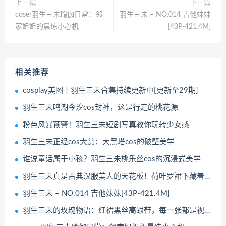
上一篇
下一篇
coser羽生三未瑜伽日常：邻
羽生三未 – NO.014 吉他妹妹
家姐姐的晨练小心机
[43P-421.4M]
相关推荐
cosplay美图丨羽生三未合集持续更新中[更新至29期]
羽生三未鸣潮今汐cos封神，这是行走的桃花源
粉色风暴预警！羽生三未短剧写真教你玩转少女感
羽生三未正经cos大赏：大黑塔cos的破壁美学
谁说童话属于小孩？羽生三未桃乐丝cos的沉浸式美学
羽生三未真是古典汉服美人的天花板！荷叶罗裙下藏着整个江南的温柔
羽生三未 – NO.014 吉他妹妹[43P-421.4M]
羽生三未的玫瑰物语：红裙黑丝高跟鞋，每一张都是视觉盛宴！