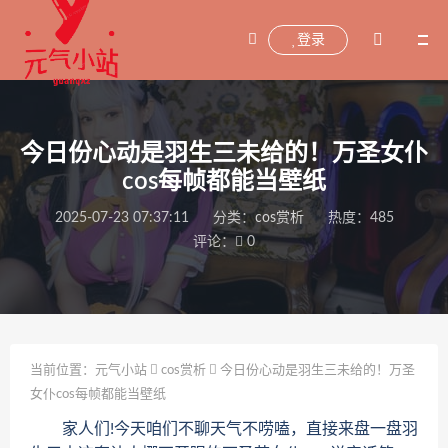
登录
今日份心动是羽生三未给的！万圣女仆
cos每帧都能当壁纸
2025-07-23 07:37:11
分类：
cos赏析
热度：485
评论：
0
当前位置：
元气小站
cos赏析
今日份心动是羽生三未给的！万圣
女仆cos每帧都能当壁纸
家人们!今天咱们不聊天气不唠嗑，直接来盘一盘羽