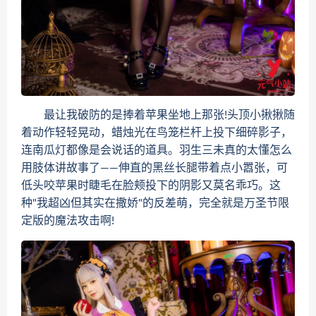
最让我破防的是捧着苹果坐地上那张!头顶小揪揪随
着动作轻轻晃动，蜡烛光在鸟笼栏杆上投下细碎影子，
连南瓜灯都像是会说话的道具。羽生三未真的太懂怎么
用肢体讲故事了——伸直的黑丝长腿带着点小嚣张，可
低头咬苹果时睫毛在脸颊投下的阴影又莫名乖巧。这
种"我超凶但其实在撒娇"的反差萌，完全就是万圣节限
定版的魔法攻击啊!