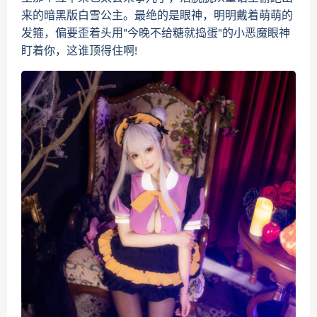
来的暗黑版白雪公主。最绝的是眼神，明明戴着萌萌的
发箍，偏要歪着头用"今晚不给糖就捣蛋"的小恶魔眼神
盯着你，这谁顶得住啊!