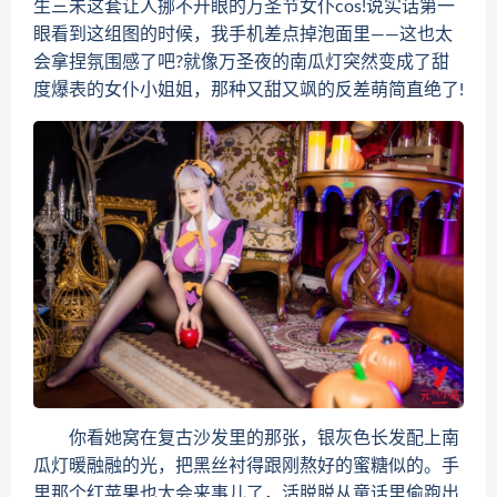
生三未这套让人挪不开眼的万圣节女仆cos!说实话第一
眼看到这组图的时候，我手机差点掉泡面里——这也太
会拿捏氛围感了吧?就像万圣夜的南瓜灯突然变成了甜
度爆表的女仆小姐姐，那种又甜又飒的反差萌简直绝了!
你看她窝在复古沙发里的那张，银灰色长发配上南
瓜灯暖融融的光，把黑丝衬得跟刚熬好的蜜糖似的。手
里那个红苹果也太会来事儿了，活脱脱从童话里偷跑出