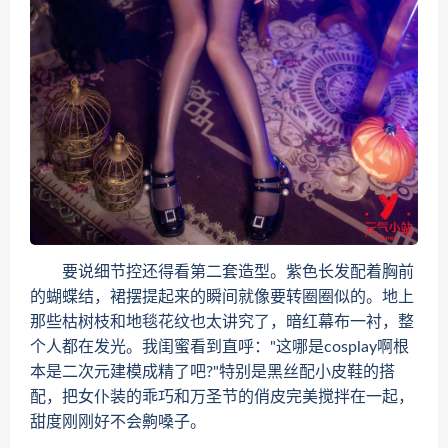
要说细节控还得看第二套造型。紫色长发配着胸前
的蝴蝶结，裙摆提起来的瞬间就像要转圈圈似的。地上
那些枯树枝和地毯花纹也太讲究了，暗红幕布一衬，整
个人都在发光。我闺蜜看到直呼："这哪是cosplay啊根
本是二次元建模成精了吧?"特别是黑丝配小皮鞋的搭
配，把女仆装的乖巧和万圣节的俏皮完美搅拌在一起，
甜度刚刚好不会齁嗓子。