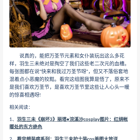
说真的，能把万圣节元素和女仆装玩出这么多花
样，羽生三未绝对是掏空了我们这些老二次元的血槽。
每张图都在说"快来和我过万圣节呀"，但又不落俗套地
混着点小恶魔的狡黠。看完这组图我算是悟了，原来不
是我们喜欢万圣节，是喜欢万圣节里这些让人心头一暖
的惊喜相遇呀!
相关阅读：
1、
羽生三未《崩坏3》丽塔•浣溪沙cosplay图片：红绡帐
暖处的东方绝色
2、
看完想装病系列：羽生三未护士装cos美图大放送