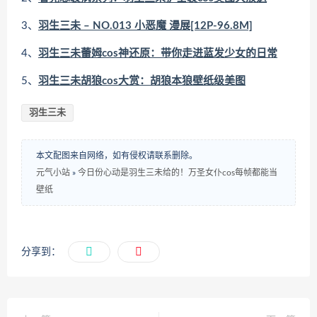
3、
羽生三未 – NO.013 小恶魔 漫展[12P-96.8M]
4、
羽生三未蕾姆cos神还原：带你走进蓝发少女的日常
5、
羽生三未胡狼cos大赏：胡狼本狼壁纸级美图
羽生三未
本文配图来自网络，如有侵权请联系删除。
元气小站
»
今日份心动是羽生三未给的！万圣女仆cos每帧都能当
壁纸
分享到：