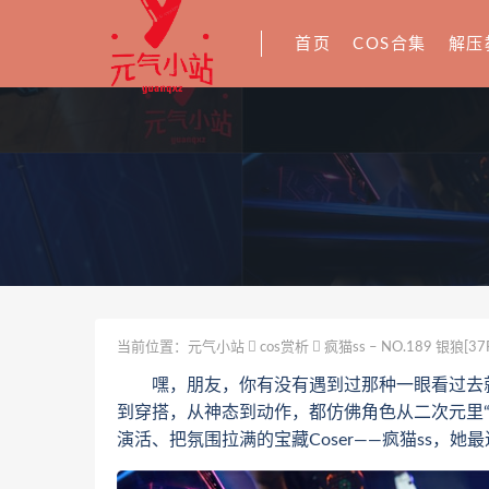
首页
COS合集
解压
当前位置：
元气小站
cos赏析
疯猫ss – NO.189 银狼[37
嘿，朋友，你有没有遇到过那种一眼看过去就让
到穿搭，从神态到动作，都仿佛角色从二次元里
演活、把氛围拉满的宝藏Coser——疯猫ss，她