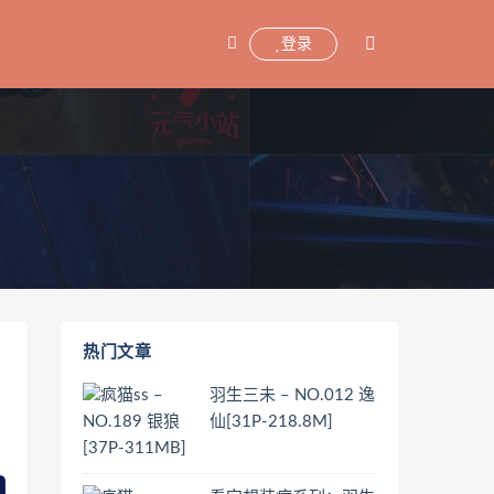
登录
热门文章
羽生三未 – NO.012 逸
仙[31P-218.8M]