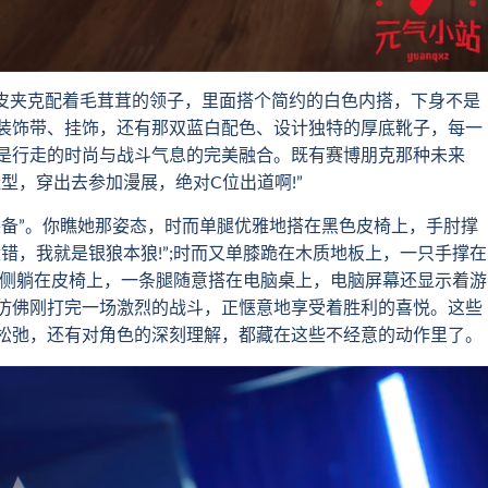
皮夹克配着毛茸茸的领子，里面搭个简约的白色内搭，下身不是
装饰带、挂饰，还有那双蓝白配色、设计独特的厚底靴子，每一
是行走的时尚与战斗气息的完美融合。既有赛博朋克那种未来
型，穿出去参加漫展，绝对C位出道啊!”
备”。你瞧她那姿态，时而单腿优雅地搭在黑色皮椅上，手肘撑
错，我就是银狼本狼!”;时而又单膝跪在木质地板上，一只手撑在
她侧躺在皮椅上，一条腿随意搭在电脑桌上，电脑屏幕还显示着游
仿佛刚打完一场激烈的战斗，正惬意地享受着胜利的喜悦。这些
松弛，还有对角色的深刻理解，都藏在这些不经意的动作里了。