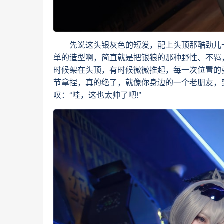
先说这头银灰色的短发，配上头顶那酷劲儿十
单的造型啊，简直就是把银狼的那种野性、不羁
时候架在头顶，有时候微微推起，每一次位置的变
节拿捏，真的绝了，就像你身边的一个老朋友，
叹：“哇，这也太帅了吧!”