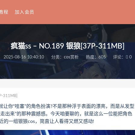
教程
加入会员
疯猫ss – NO.189 银狼[37P-311MB]
2025-08-16 10:40:10
分类：
cos赏析
热度：605
评论：
0
P-311MB]
你“哇塞”的角色扮演?不是那种浮于表面的漂亮，而是从发型
“走出来”的那种震撼感。今天咱要聊的，就是这么一位能把角色
最近的一组银狼cos，简直让人看得又燃又感动!