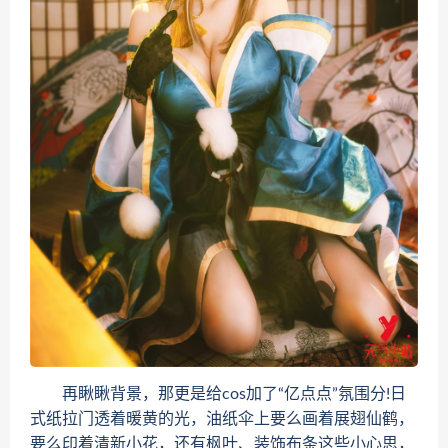
再瞅瞅背景，那更是给cos加了“亿点点”氛围分!日
式纸拉门透着暖黄的光，油纸伞上要么画着展翅仙鹤，
要么印着清新小花，还有枫叶、装饰布条这些小心思，