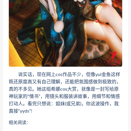
说实话，现在网上cos作品不少，但像yui金鱼这样
既还原度高又有自己理解，还能把氛围感做到极致的，
真的不多见。她这组希娜cos大赏，就像是一封写给原
神玩家的“情书”，用镜头和服装讲故事，用细节和情感
打动人。看完只想说：姐妹(或兄弟)，你这波操作，我
直接“yyds”!
相关阅读：