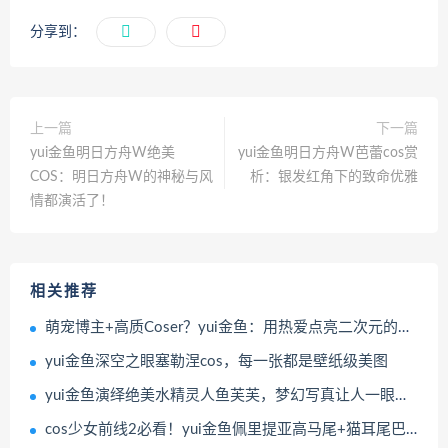
分享到：
上一篇
下一篇
yui金鱼明日方舟W绝美
yui金鱼明日方舟W芭蕾cos赏
COS：明日方舟W的神秘与风
析：银发红角下的致命优雅
情都演活了！
相关推荐
萌宠博主+高质Coser？yui金鱼：用热爱点亮二次元的宝藏女孩
yui金鱼深空之眼塞勒涅cos，每一张都是壁纸级美图
yui金鱼演绎绝美水精灵人鱼芙芙，梦幻写真让人一眼沦陷
​​cos少女前线2必看！yui金鱼佩里提亚高马尾+猫耳尾巴灵动还原