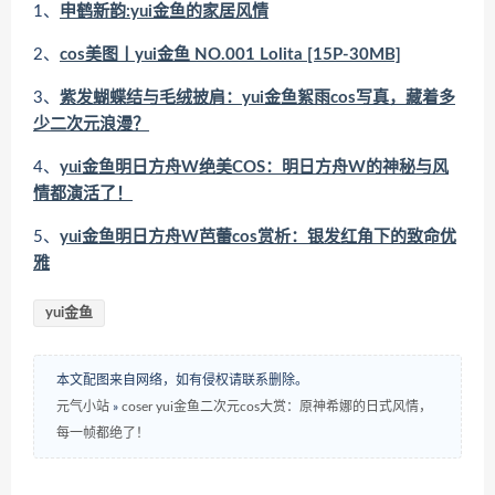
1、
申鹤新韵:yui金鱼的家居风情
2、
cos美图丨yui金鱼 NO.001 Lolita [15P-30MB]
3、
紫发蝴蝶结与毛绒披肩：yui金鱼絮雨cos写真，藏着多
少二次元浪漫？
4、
yui金鱼明日方舟W绝美COS：明日方舟W的神秘与风
情都演活了！
5、
yui金鱼明日方舟W芭蕾cos赏析：银发红角下的致命优
雅
yui金鱼
本文配图来自网络，如有侵权请联系删除。
元气小站
»
coser yui金鱼二次元cos大赏：原神希娜的日式风情，
每一帧都绝了！