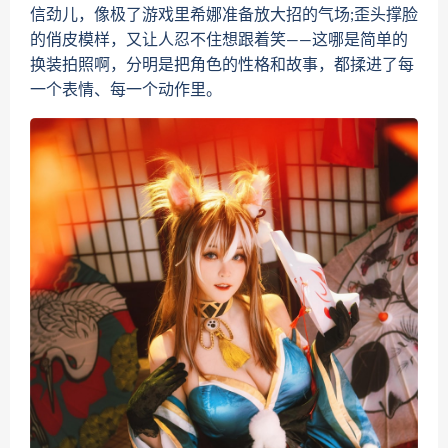
信劲儿，像极了游戏里希娜准备放大招的气场;歪头撑脸
的俏皮模样，又让人忍不住想跟着笑——这哪是简单的
换装拍照啊，分明是把角色的性格和故事，都揉进了每
一个表情、每一个动作里。