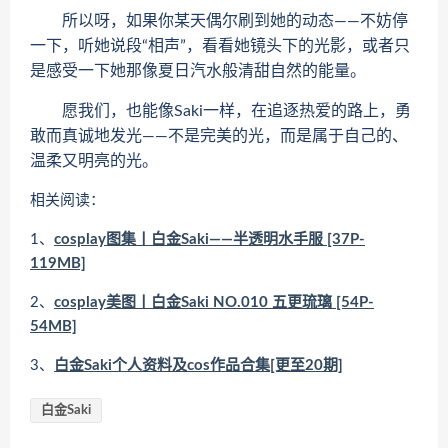
所以呀，如果你某天偶尔刷到她的动态——不妨停
一下，听她说段“相声”，看看她镜头下的光影，或者只
是感受一下她那像夏日汽水般清甜自然的能量。
愿我们，也能像Saki一样，在追逐热爱的路上，勇
敢而真诚地发光——不是完美的光，而是属于自己的、
温柔又明亮的光。
相关阅读：
1、
cosplay图集丨白金Saki——半透明水手服 [37P-
119MB]
2、
cosplay美图丨白金Saki NO.010 五更琉璃 [54P-
54MB]
3、
白金Saki个人资料及cos作品合集[更至20期]
白金Saki