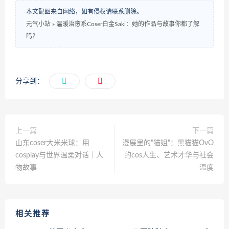
本文配图来自网络，如有侵权请联系删除。
元气小站
»
温暖治愈系Coser白金Saki：她的作品与故事你都了解
吗？
分享到：
上一篇
下一篇
山东coser大米米球：用
漫展里的"猫姐"：黒猫猫OvO
cosplay与世界温柔对话｜人
的cos人生、艺术才华与社会
物故事
温度
相关推荐