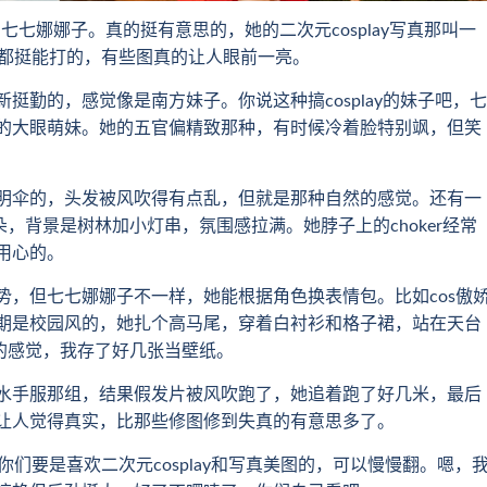
七娜娜子。真的挺有意思的，她的二次元cosplay写真那叫一
期都挺能打的，有些图真的让人眼前一亮。
的，感觉像是南方妹子。你说这种搞cosplay的妹子吧，七
的大眼萌妹。她的五官偏精致那种，有时候冷着脸特别飒，但笑
伞的，头发被风吹得有点乱，但就是那种自然的感觉。还有一
，背景是树林加小灯串，氛围感拉满。她脖子上的choker经常
用心的。
但七七娜娜子不一样，她能根据角色换表情包。比如cos傲
期是校园风的，她扎个高马尾，穿着白衬衫和格子裙，站在天台
的感觉，我存了好几张当壁纸。
手服那组，结果假发片被风吹跑了，她追着跑了好几米，最后
让人觉得真实，比那些修图修到失真的有意思多了。
要是喜欢二次元cosplay和写真美图的，可以慢慢翻。嗯，