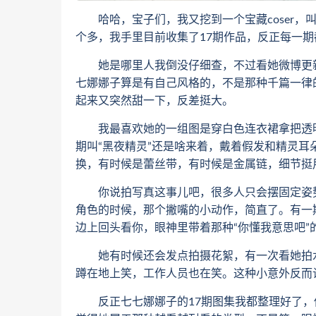
哈哈，宝子们，我又挖到一个宝藏coser，叫七
个多，我手里目前收集了17期作品，反正每一
她是哪里人我倒没仔细查，不过看她微博更新挺勤
七娜娜子算是有自己风格的，不是那种千篇一律
起来又突然甜一下，反差挺大。
我最喜欢她的一组图是穿白色连衣裙拿把透明
期叫“黑夜精灵”还是啥来着，戴着假发和精灵耳朵
换，有时候是蕾丝带，有时候是金属链，细节挺
你说拍写真这事儿吧，很多人只会摆固定姿势，
角色的时候，那个撇嘴的小动作，简直了。有一
边上回头看你，眼神里带着那种“你懂我意思吧”
她有时候还会发点拍摄花絮，有一次看她拍水
蹲在地上笑，工作人员也在笑。这种小意外反而
反正七七娜娜子的17期图集我都整理好了，你们