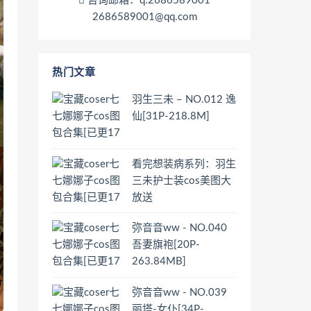
咨询邮箱：q:2686589001
2686589001@qq.com
热门文章
羽生三未 – NO.012 逸
仙[31P-218.8M]
看完想装病系列：羽生
三未护士装cos美图大
放送
弥音音ww - NO.040
吾妻旗袍[20P-
263.84MB]
弥音音ww - NO.039
丽塔-女仆[34P-