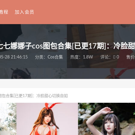
教程
加入会员
r七七娜娜子cos图包合集[已更17期]：冷
5-28 21:46:15
分类：
Cos合集
热度：1.8W
评论：
0
售价
s图包合集[已更17期]：冷脸甜心切换自如