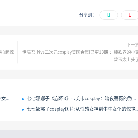
分享到：
下一
连拍超惊
伊喵君_Nya二次元cosplay美图合集[已更13期]：纯欲界的小
碧玉太上头
出击
七七娜娜子《崩坏3》卡芙卡cosplay：暗夜蔷薇的致命优雅
力
七七娜娜子cosplay图片:从性感女神到牛牛女仆的惊艳变身