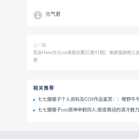
元气君
上一篇
花柒Hana次元cos美图合集[已更41期]：柴郡猫旗袍三
艳
相关推荐
七七娜娜子个人资料及COS作品鉴赏：：樫野牛牛女仆造型甜美
七七娜娜子cos原神申鹤同人:原皮萌动的清冷魅