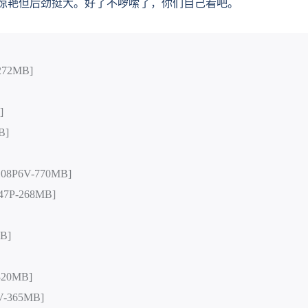
惊艳但后劲挺大。好了不啰嗦了，你们自己看吧。
72MB]
]
B]
P6V-770MB]
P-268MB]
B]
20MB]
-365MB]