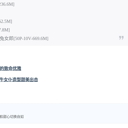
36.6M]
2.5M]
.8M]
女郎[50P-10V-669.6M]
薇的致命优雅
牛牛女仆造型甜美出击
：冷脸甜心切换自如