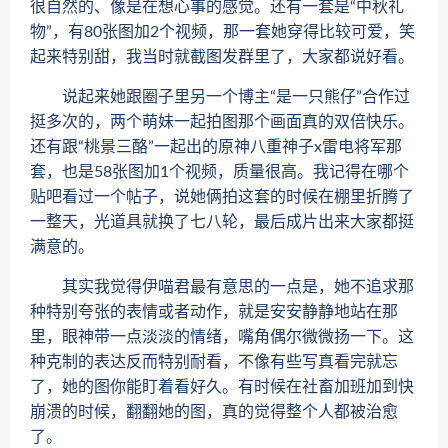
很自然的、像是在想心事的感觉。还有一套是“中秋礼
物”，有80张图加2个视频，那一套她穿得比较可爱，笑
起来特别甜，我当时就截图发群里了，大家都说好看。
说起来她跟圈子里另一个博主“是一只熊仔”合作过
挺多次的，两个萌妹一起拍图那个画面真的双倍快乐。
还有跟“桃景三酪”一起出的原神八重神子x雷电将军那
套，也是58张图加1个视频，质量很高。我记得在哪个
贴吧看过一个帖子，说她俩拍这套的时候在棚里折腾了
一整天，光道具就换了七八轮，最后成片出来大家都挺
满意的。
其实我觉得伊喵君最有意思的一点是，她不追求那
种特别夸张的表情或者动作，就是安安静静地站在那
里，眼神带一点淡淡的情绪，嘴角偶尔微微扬一下。这
种克制的表达反而特别耐看，不像有些写真看完就忘
了，她的图你能盯着看好久。有时候在社畜加班加到快
崩溃的时候，翻翻她的图，真的觉得整个人都被治愈
了。