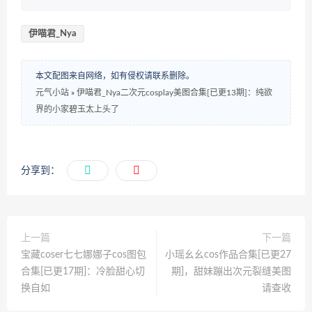
伊喵君_Nya
本文配图来自网络，如有侵权请联系删除。
元气小站
»
伊喵君_Nya二次元cosplay美图合集[已更13期]：纯欲
界的小家碧玉太上头了
分享到：
上一篇
下一篇
宝藏coser七七娜娜子cos图包
小瑶幺幺cos作品合集[已更27
合集[已更17期]：冷脸甜心切
期]，甜妹蹦出次元裂缝美图
换自如
请查收