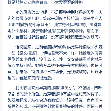
就是那种安安静静做事、不太爱嚷嚷的性格。
她的风格怎么说呢，不是那种特别张扬的类型。肉
肉的脸带点婴儿肥，笑起来甜度直接拉满。圈子里有人
叫她“纯欲界的小家碧玉”，我觉得还挺贴切的。关键是
她那个身材，属于微胖但是特别匀称的那种，瘦而不
柴，看着就很舒服自然，没有那种硬凹造型的紧绷感。
话说回来，之前看鹿野希的时候觉得她偏成熟火辣
一些【原文描述】，伊喵君就不太一样。她给我的感觉
更像邻家小姐姐，没什么攻击性，安安静静看着你就觉
得心里特别暖。她的写真很多都是在室内拍的，像是卧
室、咖啡馆、窗边那种日常场景，光线软软的，色调暖
暖的，看起来真的很治愈。
我比较喜欢她早期的那套“法芙娜”，27张图，四叶
草剧场的那个角色。她穿着那种有点中世纪感的裙子，
头发编起来，站在窗边微微低头，眼神里带一点点若有
所思的味道。不是那种刻意看着镜头的性感，而是一种