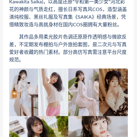
Kawakita Saika)，以高度还原"令和第一美少女"河北彩
花的神颜与气质走红，擅长日系写真风COS，造型涵盖
清纯校服、黑丝礼服及写真集《SAIKA》经典场景，凭
借精致妆造与高挑身材在国内COS圈拥有大量粉丝。
其作品多用柔光胶片色调还原原作透明感与微欲反
差，不定期发布棚拍与户外旅拍套图，是二次元与写真
爱好者收藏的热门素材。部分高仿写真需注意平台尺度
规范。