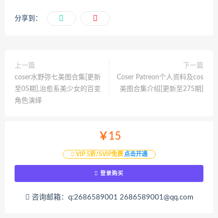
分享到：
上一篇
下一篇
coser水野弥七美图合集[更新
Coser Patreon个人资料及cos
至05期],治愈系美少女的百变
美图合集介绍[更新至275期]
角色演绎
￥15
VIP 5折/SVIP免费
点击开通
登录购买
咨询邮箱：q:2686589001 2686589001@qq.com