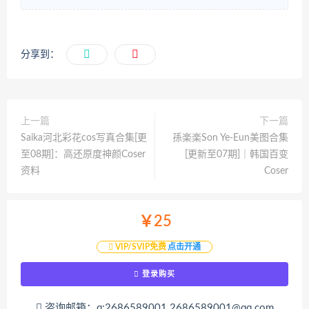
分享到：
上一篇
下一篇
Saika河北彩花cos写真合集[更
孫楽楽Son Ye-Eun美图合集
至08期]：高还原度神颜Coser
[更新至07期]｜韩国百变
资料
Coser
￥25
VIP/SVIP免费
点击开通
登录购买
咨询邮箱：q:2686589001 2686589001@qq.com