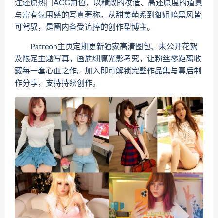
注还原热门ACG角色，以精致的妆造、高还原度的道具
与富有氛围感的写真著称。从甜美萌系到御姐暗黑风皆
可驾驭，是圈内备受追捧的创作型博主。
Patreon主页定期更新独家高清图包、未公开花絮
及限定主题写真，画质细腻光影考究，让粉丝零距离收
藏每一套心血之作。加入即可解锁完整作品集与幕后制
作分享，支持持续创作。