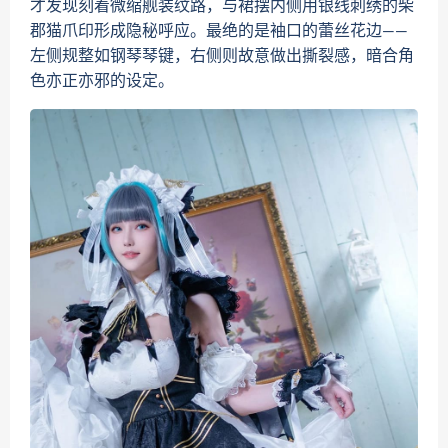
才发现刻着微缩舰装纹路，与裙摆内侧用银线刺绣的柴
郡猫爪印形成隐秘呼应。最绝的是袖口的蕾丝花边——
左侧规整如钢琴琴键，右侧则故意做出撕裂感，暗合角
色亦正亦邪的设定。