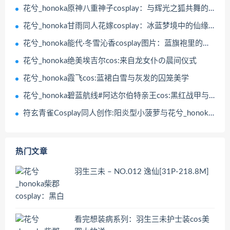
花兮_honoka原神八重神子cosplay：与辉光之狐共舞的鸣神大社
花兮_honoka甘雨同人花嫁cosplay：冰蓝梦境中的仙缘誓约
花兮_honoka能代·冬雪沁香cosplay图片：蓝旗袍里的冬日絮语
花兮_honoka绝美埃吉尔cos:来自龙女仆の晨间仪式
花兮_honoka霞飞cos:蓝裙白雪与灰发的囚笼美学
花兮_honoka碧蓝航线#阿达尔伯特亲王cos:黑红战甲与白发双马尾的暗夜协奏
符玄青雀Cosplay同人创作:阳炎型小菠萝与花兮_honoka的完美演绎
热门文章
羽生三未 – NO.012 逸仙[31P-218.8M]
看完想装病系列：羽生三未护士装cos美