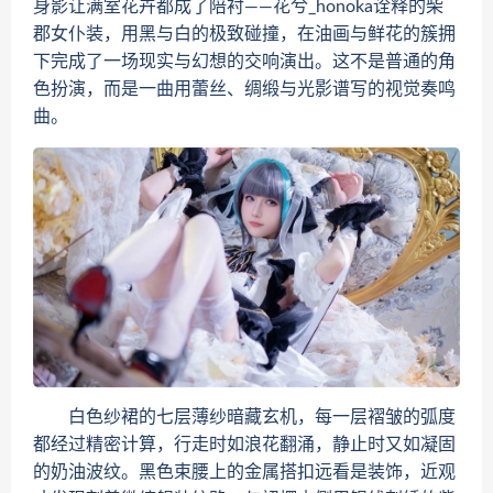
身影让满室花卉都成了陪衬——花兮_honoka诠释的柴
郡女仆装，用黑与白的极致碰撞，在油画与鲜花的簇拥
下完成了一场现实与幻想的交响演出。这不是普通的角
色扮演，而是一曲用蕾丝、绸缎与光影谱写的视觉奏鸣
曲。
白色纱裙的七层薄纱暗藏玄机，每一层褶皱的弧度
都经过精密计算，行走时如浪花翻涌，静止时又如凝固
的奶油波纹。黑色束腰上的金属搭扣远看是装饰，近观