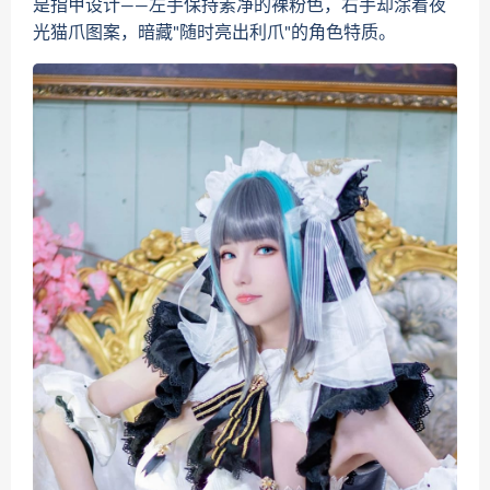
是指甲设计——左手保持素净的裸粉色，右手却涂着夜
光猫爪图案，暗藏"随时亮出利爪"的角色特质。