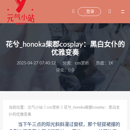
登录
花兮_honoka柴郡cosplay：黑白女仆的
优雅变奏
2025-04-27 07:40:12
分类：
cos赏析
热度：1K
评论：
0
当前位置：
元气小站
cos赏析
花兮_honoka柴郡cosplay：黑白女
仆的优雅变奏
当下午三点的阳光斜斜漫过窗棂，那个轻提裙摆的