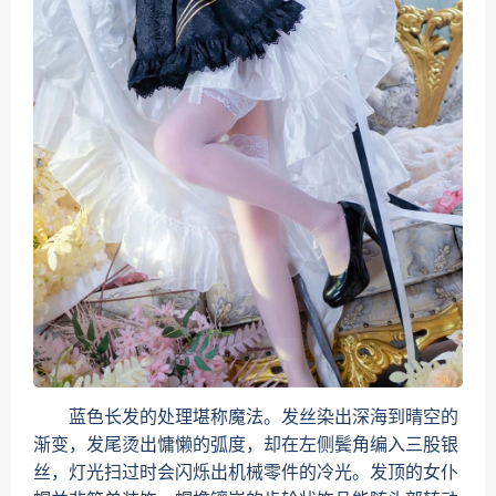
蓝色长发的处理堪称魔法。发丝染出深海到晴空的
渐变，发尾烫出慵懒的弧度，却在左侧鬓角编入三股银
丝，灯光扫过时会闪烁出机械零件的冷光。发顶的女仆