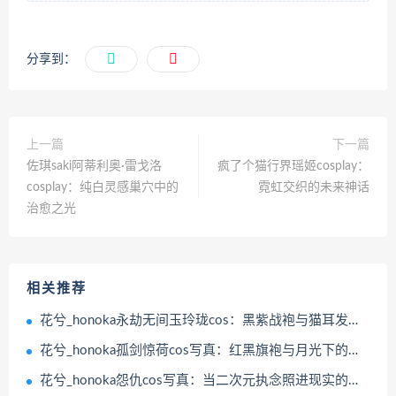
分享到：
上一篇
下一篇
佐琪saki阿蒂利奥·雷戈洛
疯了个猫行界瑶姬cosplay：
cosplay：纯白灵感巢穴中的
霓虹交织的未来神话
治愈之光
相关推荐
花兮_honoka永劫无间玉玲珑cos：黑紫战袍与猫耳发髻的致命魅力​
花兮_honoka孤剑惊荷cos写真：红黑旗袍与月光下的江湖绝色
花兮_honoka怨仇cos写真：当二次元执念照进现实的温度