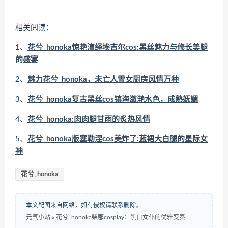
相关阅读：
1、
花兮_honoka惊艳演绎埃吉尔cos:黑丝魅力与修长美腿
的盛宴
2、
魅力花兮_honoka，未亡人雪女厨房风情万种
3、
花兮_honoka复古黑丝cos镇海潋滟水色，成熟妩媚
4、
花兮_honoka:肉肉腿甘雨的炙热风情
5、
花兮_honoka版塞勒涅cos美炸了:蓝裙大白腿的星际女
神
花兮_honoka
本文配图来自网络，如有侵权请联系删除。
元气小站
»
花兮_honoka柴郡cosplay：黑白女仆的优雅变奏