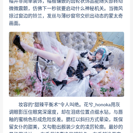
帽并非简单装饰，帽檐镶嵌的齿轮状饰品能随头部转动
微微震颤，仿佛下一秒就要启动什么神秘机关。当微风
掠过窗边的铃兰，发丝与薄纱窗帘交织出动态的蒙太奇
画面。
妆容的"甜辣平衡术"令人叫绝。花兮_honoka用灰
调眼影压住眼窝深邃度，却在泪痣位置点缀水钻，与唇
釉的蜜桃色形成危险反差。腮红以斜扫方式晕染，既保
留女仆的甜美，又勾勒出舰装少女的凌厉轮廓。最妙的