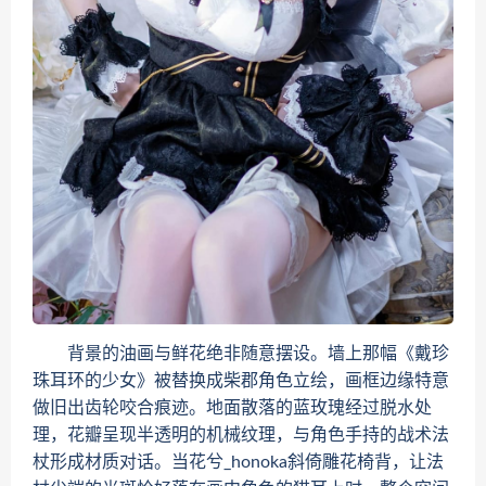
背景的油画与鲜花绝非随意摆设。墙上那幅《戴珍
珠耳环的少女》被替换成柴郡角色立绘，画框边缘特意
做旧出齿轮咬合痕迹。地面散落的蓝玫瑰经过脱水处
理，花瓣呈现半透明的机械纹理，与角色手持的战术法
杖形成材质对话。当花兮_honoka斜倚雕花椅背，让法