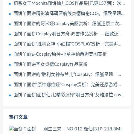
萌系女王Mochita面饼仙儿COS作品集[已更157期]：次元壁被她彻底打破！
面饼丫面饼精彩演绎碧蓝航线贞德旗袍COS，细致呈现二次元魅力
面饼丫面饼的阿米娅Cosplay美图赏析：细腻还原二次元角色魅力
面饼丫面饼Cosplay明日方舟·鸿雪作品赏析——细致还原与精致演绎
面饼丫面饼“胜利女神 小红帽”COSPLAY赏析：完美再现经典角色
面饼丫面饼Cosplay原神·小草神纳西妲美图赏析
面饼丫面饼圣女贞德Cosplay作品赏析
面饼丫面饼的“胜利女神布兰儿”Cosplay：细腻呈现二次元魅力
面饼丫面饼“原神娜维娅”Cosplay赏析：完美还原游戏角色的精致与魅力
面饼丫面饼(面饼仙儿)精彩演绎“明日方舟”艾雅法拉 cosplay作品赏析
热门文章
羽生三未 – NO.012 逸仙[31P-218.8M]