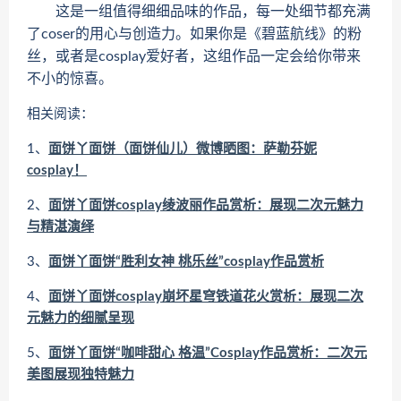
这是一组值得细细品味的作品，每一处细节都充满
了coser的用心与创造力。如果你是《碧蓝航线》的粉
丝，或者是cosplay爱好者，这组作品一定会给你带来
不小的惊喜。
相关阅读：
1、
面饼丫面饼（面饼仙儿）微博晒图：萨勒芬妮
cosplay！
2、
面饼丫面饼cosplay绫波丽作品赏析：展现二次元魅力
与精湛演绎
3、
面饼丫面饼“胜利女神 桃乐丝”cosplay作品赏析
4、
面饼丫面饼cosplay崩坏星穹铁道花火赏析：展现二次
元魅力的细腻呈现
5、
面饼丫面饼“咖啡甜心 格温”Cosplay作品赏析：二次元
美图展现独特魅力