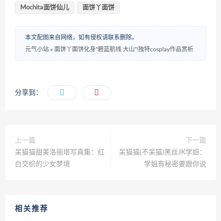
Mochita面饼仙儿
面饼丫面饼
本文配图来自网络，如有侵权请联系删除。
元气小站
»
面饼丫面饼化身“碧蓝航线 大山”!独特cosplay作品赏析
分享到：
上一篇
下一篇
呆猫猫甜美洛丽塔写真集：红
呆猫猫(不呆猫)黑丝JK学姐：
白交织的少女梦境​
学姐有秘密要跟你说
相关推荐