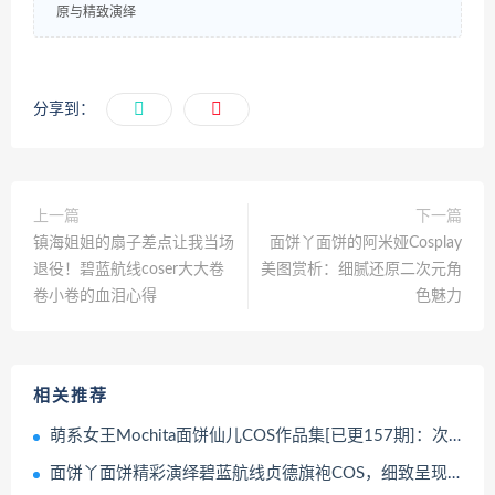
原与精致演绎
分享到：
上一篇
下一篇
镇海姐姐的扇子差点让我当场
面饼丫面饼的阿米娅Cosplay
退役！碧蓝航线coser大大卷
美图赏析：细腻还原二次元角
卷小卷的血泪心得
色魅力
相关推荐
萌系女王Mochita面饼仙儿COS作品集[已更157期]：次元壁被她彻底打破！
面饼丫面饼精彩演绎碧蓝航线贞德旗袍COS，细致呈现二次元魅力