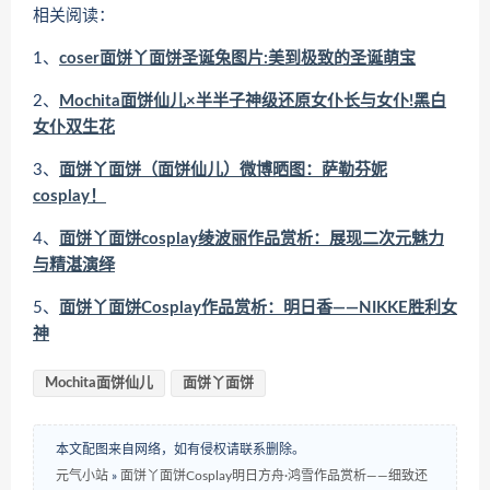
相关阅读：
1、
coser面饼丫面饼圣诞兔图片:美到极致的圣诞萌宝
2、
Mochita面饼仙儿×半半子神级还原女仆长与女仆!黑白
女仆双生花
3、
面饼丫面饼（面饼仙儿）微博晒图：萨勒芬妮
cosplay！
4、
面饼丫面饼cosplay绫波丽作品赏析：展现二次元魅力
与精湛演绎
5、
面饼丫面饼Cosplay作品赏析：明日香——NIKKE胜利女
神
Mochita面饼仙儿
面饼丫面饼
本文配图来自网络，如有侵权请联系删除。
元气小站
»
面饼丫面饼Cosplay明日方舟·鸿雪作品赏析——细致还