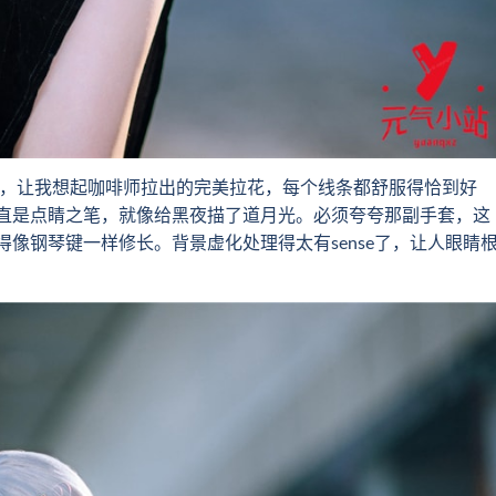
，让我想起咖啡师拉出的完美拉花，每个线条都舒服得恰到好
直是点睛之笔，就像给黑夜描了道月光。必须夸夸那副手套，这
像钢琴键一样修长。背景虚化处理得太有sense了，让人眼睛