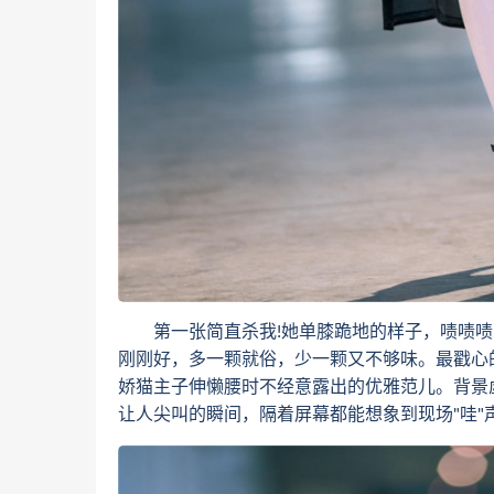
第一张简直杀我!她单膝跪地的样子，啧啧啧.
刚刚好，多一颗就俗，少一颗又不够味。最戳心
娇猫主子伸懒腰时不经意露出的优雅范儿。背景
让人尖叫的瞬间，隔着屏幕都能想象到现场"哇"