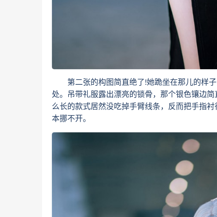
第二张的构图简直绝了!她跪坐在那儿的样子
处。吊带礼服露出漂亮的锁骨，那个银色镶边简
么长的款式居然没吃掉手臂线条，反而把手指衬得
本挪不开。