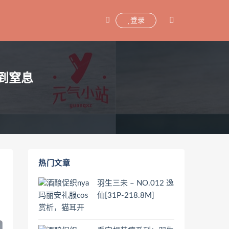
登录
美到窒息
热门文章
羽生三未 – NO.012 逸
仙[31P-218.8M]