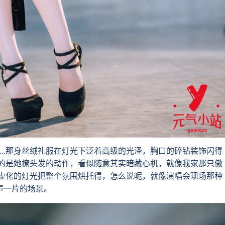
..那身丝绒礼服在灯光下泛着高级的光泽，胸口的碎钻装饰闪得
的是她撩头发的动作，看似随意其实暗藏心机，就像我家那只傲
虚化的灯光把整个氛围烘托得，怎么说呢，就像演唱会现场那种
声一片的场景。