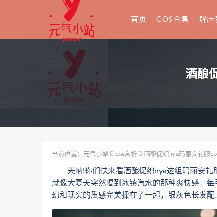
首页
COS合集
解压
酒酿促
当前位置：
元气小站
cos赏析
酒酿促织nya玛丽安礼服c
天呐!你们快来看酒酿促织nya这组玛丽安礼服
就像大夏天突然喝到冰镇汽水的那种爽快感，每
幻和现实的质感完美揉在了一起，银灰色长发配