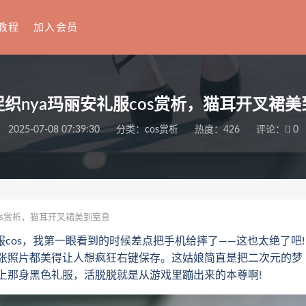
教程
加入会员
织nya玛丽安礼服cos赏析，猫耳开叉裙
2025-07-08 07:39:30
分类：
cos赏析
热度：426
评论：
0
os赏析，猫耳开叉裙美到窒息
cos，我第一眼看到的时候差点把手机给摔了——这也太绝了吧!
张照片都美得让人想疯狂右键保存。这姑娘简直是把二次元的梦
上那身黑色礼服，活脱脱就是从游戏里蹦出来的本尊啊!