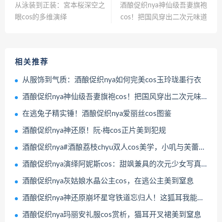
从泳装到正装：宮本桜深空之
酒酿促织nya神仙级吾妻旗袍
眼cos的多维演绎
cos！把国风穿出二次元味道
相关推荐
从服饰到气质：酒酿促织nya如何完美cos玉玲珑墨行衣
酒酿促织nya神仙级吾妻旗袍cos！把国风穿出二次元味道
在逃兔子精实锤！酒酿促织nya爱丽丝cos图鉴
酒酿促织nya神还原！阮·梅cos正片美到犯规
酒酿促织nya#酒酿荔枝chyu双人cos美学，小叽与芙蕾雅的跨次元神还原
酒酿促织nya演绎阿妮斯cos：甜飒兼具的次元少女写真全记录
酒酿促织nya灰姑娘水晶公主cos，在逃公主美到窒息
酒酿促织nya神还原崩坏星穹铁道忘归人！这狐耳我能玩一年
酒酿促织nya玛丽安礼服cos赏析，猫耳开叉裙美到窒息