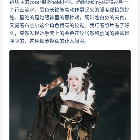
蹈功底的coser根本hold不住。酒酿促织nya摆得那叫一
个行云流水，黑色长袖随着动作飘起来的弧度都恰到好
处。最绝的是她眼神里的那种戏，既带着白兔的天真，
又藏着布兰尔这个角色特有的狡黠。我盯着照片看了好
久，突然发现她手套上的金色花纹居然和腰间的装饰是
呼应的，这种细节控真的让人佩服。