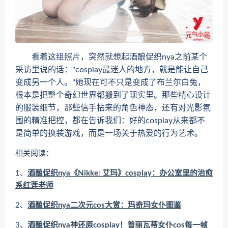
看着这组照片，突然就想起酒酿促织nya之前某个
采访里说的话："cosplay最迷人的地方，就是能让自己
变成另一个人。"她现在可不只是变成了布兰尔白兔，
根本是把整个奇幻世界都搬到了现实里。那些精心设计
的服装细节，那些信手拈来的角色神态，还有对光影氛
围的精准把控，都在告诉我们：好的cosplay从来都不
是简单的换装游戏，而是一场关于热爱的行为艺术。
相关阅读：
1、
酒酿促织nya《Nikke: 艾玛》cosplay：办公室里的治愈
系红莲老师
2、
酒酿促织nya二次元cos大赏：玛奇玛女仆图鉴
3、
酒酿促织nya神还原cosplay！普丽瓦蒂女仆cos每一帧