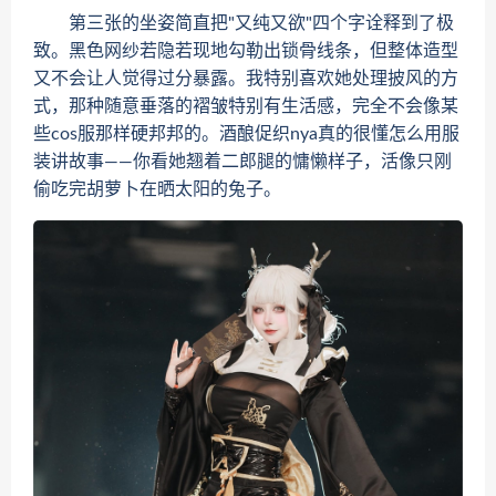
第三张的坐姿简直把"又纯又欲"四个字诠释到了极
致。黑色网纱若隐若现地勾勒出锁骨线条，但整体造型
又不会让人觉得过分暴露。我特别喜欢她处理披风的方
式，那种随意垂落的褶皱特别有生活感，完全不会像某
些cos服那样硬邦邦的。酒酿促织nya真的很懂怎么用服
装讲故事——你看她翘着二郎腿的慵懒样子，活像只刚
偷吃完胡萝卜在晒太阳的兔子。