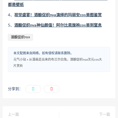
都是壁纸
4、
视觉盛宴！酒酿促织nya演绎的玛丽安cos美图鉴赏
5、
酒酿促织nya神仙颜值！阿尔比恩旗袍cos美到窒息
酒酿促织nya
本文配图来自网络，如有侵权请联系删除。
元气小站
»
从漫画走出来的布兰尔白兔，酒酿促织nya次元cos大
片赏析
分享到：
上一篇
下一篇