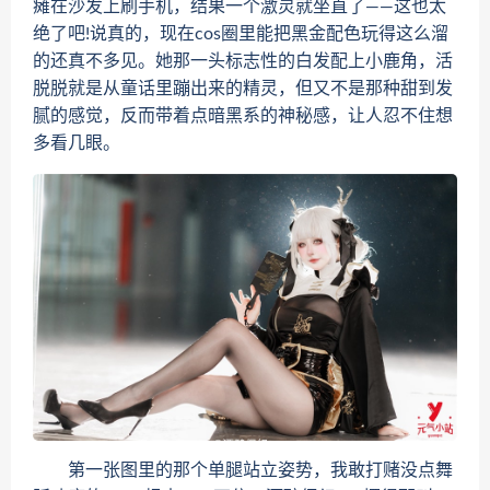
瘫在沙发上刷手机，结果一个激灵就坐直了——这也太
绝了吧!说真的，现在cos圈里能把黑金配色玩得这么溜
的还真不多见。她那一头标志性的白发配上小鹿角，活
脱脱就是从童话里蹦出来的精灵，但又不是那种甜到发
腻的感觉，反而带着点暗黑系的神秘感，让人忍不住想
多看几眼。
第一张图里的那个单腿站立姿势，我敢打赌没点舞