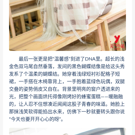
最后一张更是把“温馨感”刻进了DNA里。超长的浅
金色双马尾自然垂落，发间的黑色蝴蝶结像是给这头秀
发系了个温柔的蝴蝶结。她穿着浅绿短衬衫配格子短
裙，一手搭在木椅靠背上，一手抱着蓝绿色玩偶，双腿
交叠的姿势俏皮又自在。背景里明亮的窗户透进来的
光，把整个画面烘托得像刚烤好的蜂蜜蛋糕——暖融融
的，让人忍不住想凑近闻闻这股子青春的味道。她脸上
那抹浅笑软得能掐出水来，仿佛下一秒就要转头跟你说
“今天也要开开心心的呀”。