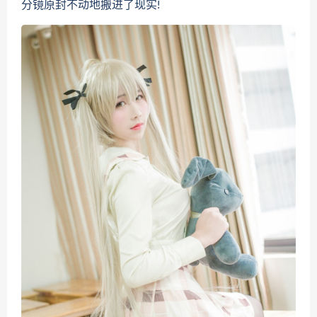
分镜原封不动地搬进了现实!