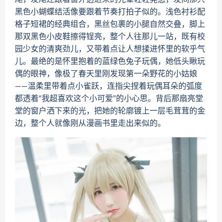
黑色小蝴蝶结活像要跟着节奏打拍子似的。浅色衬衫配
格子短裙的经典组合，黑丝包裹的小腿自然交叠，脚上
那双黑色小皮鞋擦得锃亮，整个人往那儿一站，既有校
园少女的清爽劲儿，又带着点让人想揉进怀里的软乎气
儿。最绝的是怀里抱着的蓝绿色兔子玩偶，她低头瞅玩
偶的眼神，像极了春天里刚发现第一朵野花的小姑娘
——温柔里带着点小雀跃，连指尖捏着玩偶耳朵的弧度
都透着“我超喜欢这个小可爱”的小心思。背后那扇亮堂
堂的窗户洒下来的光，把她的轮廓镀上一层毛茸茸的金
边，整个人就像刚从漫画书里走出来似的。