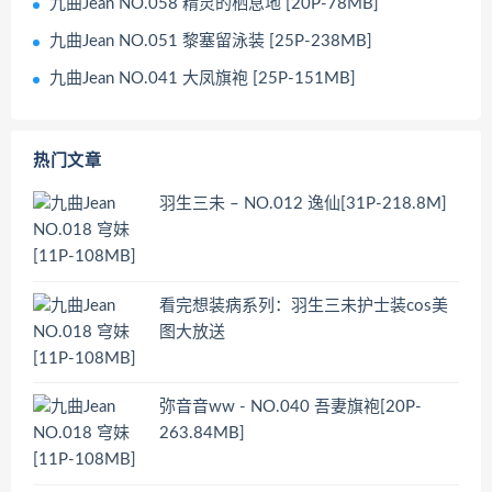
九曲Jean NO.058 精灵的栖息地 [20P-78MB]
九曲Jean NO.051 黎塞留泳装 [25P-238MB]
九曲Jean NO.041 大凤旗袍 [25P-151MB]
热门文章
羽生三未 – NO.012 逸仙[31P-218.8M]
看完想装病系列：羽生三未护士装cos美
图大放送
弥音音ww - NO.040 吾妻旗袍[20P-
263.84MB]