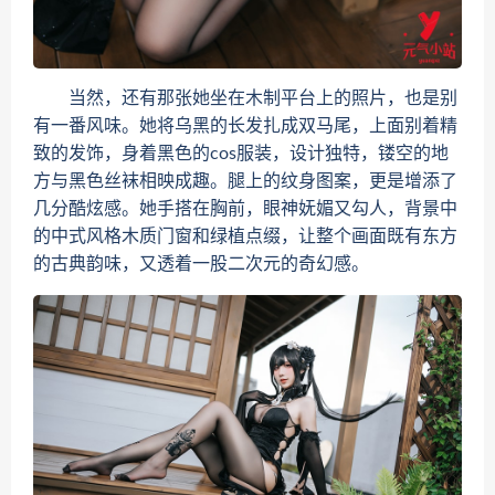
当然，还有那张她坐在木制平台上的照片，也是别
有一番风味。她将乌黑的长发扎成双马尾，上面别着精
致的发饰，身着黑色的cos服装，设计独特，镂空的地
方与黑色丝袜相映成趣。腿上的纹身图案，更是增添了
几分酷炫感。她手搭在胸前，眼神妩媚又勾人，背景中
的中式风格木质门窗和绿植点缀，让整个画面既有东方
的古典韵味，又透着一股二次元的奇幻感。