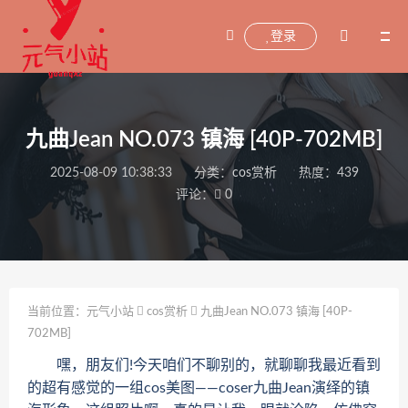
登录
九曲Jean NO.073 镇海 [40P-702MB]
2025-08-09 10:38:33
分类：
cos赏析
热度：439
评论：
0
当前位置：
元气小站
cos赏析
九曲Jean NO.073 镇海 [40P-
702MB]
嘿，朋友们!今天咱们不聊别的，就聊聊我最近看到
的超有感觉的一组cos美图——coser九曲Jean演绎的镇