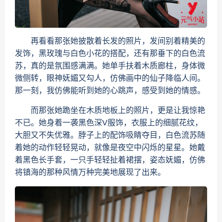
再看看那张她披散着长发的照片，发间别着精美的
发饰，黑玫瑰与白色小花的搭配，还有那垂下的白色流
苏，真的是氛围感满满。她单手扶着木质廊柱，身体微
微侧转，眼神妩媚又勾人，仿佛画中的仙子降临人间。
那一刻，我仿佛能听到她的心跳声，感受到她的情感。
而那张她跪坐在木质地板上的照片，更是让我惊艳
不已。她身着一袭黑色深V服饰，衣服上的细腻花纹，
大胆又不失优雅。脖子上的配饰吸睛夺目，白色流苏随
着她的动作轻轻晃动，就像是夜空中闪烁的星星。她戴
着黑色长手套，一只手轻轻扯着裙摆，姿态妩媚，仿佛
将镇海的那种风情万种完美地展现了出来。