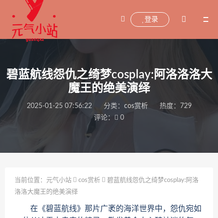
登录
碧蓝航线怨仇之绮梦cosplay:阿洛洛洛大
魔王的绝美演绎
2025-01-25 07:56:22
分类：
cos赏析
热度：729
评论：
0
当前位置：
元气小站
cos赏析
碧蓝航线怨仇之绮梦cosplay:阿洛
洛洛大魔王的绝美演绎
在《碧蓝航线》那片广袤的海洋世界中，怨仇宛如