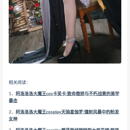
相关阅读：
1、
阿洛洛洛大魔王cos卡芙卡:致命傲娇与不朽战意的美学
暴击
2、
阿洛洛洛大魔王cosplay天狼星伽罗:镭射风暴中的粉发
女神