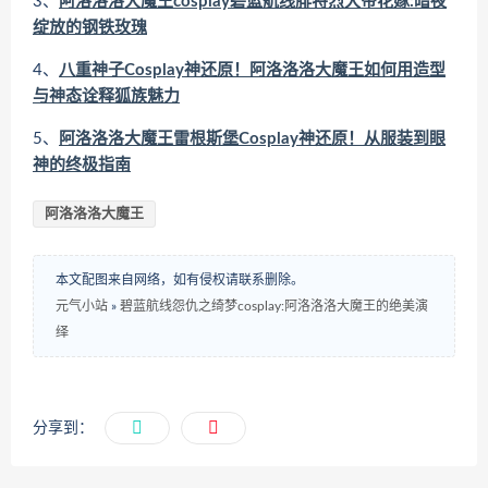
3、
阿洛洛洛大魔王cosplay碧蓝航线腓特烈大帝花嫁:暗夜
绽放的钢铁玫瑰
4、
八重神子Cosplay神还原！阿洛洛洛大魔王如何用造型
与神态诠释狐族魅力
5、
阿洛洛洛大魔王雷根斯堡Cosplay神还原！从服装到眼
神的终极指南
阿洛洛洛大魔王
本文配图来自网络，如有侵权请联系删除。
元气小站
»
碧蓝航线怨仇之绮梦cosplay:阿洛洛洛大魔王的绝美演
绎
分享到：