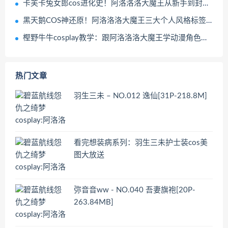
卡芙卡兔女郎cos进化史！阿洛洛洛大魔王从新手到封神的成长之路
黑天鹅COS神还原！阿洛洛洛大魔王三大个人风格标签分析
樫野牛牛cosplay教学：跟阿洛洛洛大魔王学动漫角色表情与肢体语言精髓
热门文章
羽生三未 – NO.012 逸仙[31P-218.8M]
看完想装病系列：羽生三未护士装cos美
图大放送
弥音音ww - NO.040 吾妻旗袍[20P-
263.84MB]