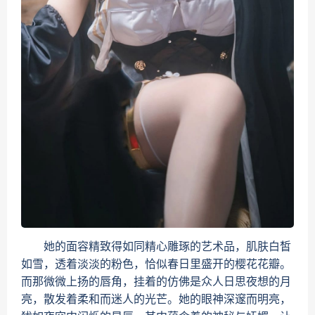
她的面容精致得如同精心雕琢的艺术品，肌肤白皙
如雪，透着淡淡的粉色，恰似春日里盛开的樱花花瓣。
而那微微上扬的唇角，挂着的仿佛是众人日思夜想的月
亮，散发着柔和而迷人的光芒。她的眼神深邃而明亮，