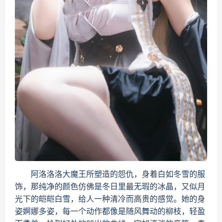
阿洛洛洛大魔王所塑造的怨仇，身着白如冬雪的服
饰，那纯净的颜色仿佛是冬日里最无瑕的冰晶，又似月
光下的皑皑白雪，给人一种清冷而高贵的感觉。她的身
姿婀娜多姿，每一个动作都像是随风舞动的柳枝，轻盈