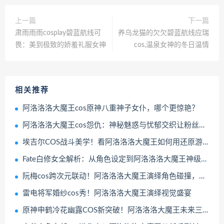
上一篇
下一篇
肃雨雨雨cosplay碧蓝航线可
养乌龙猫的欠欠碧蓝航线应瑞
畏：美到极致的娇羞礼服女神
cos,温泉女神的冬日温情
相关推荐
阿洛洛洛大魔王cos原神八重神子女仆，哪个更惊艳？​
阿洛洛洛大魔王cos怨仇：神秘魅惑与忧郁交织让粉丝疯狂
埃吉尔COS战斗美学！看阿洛洛洛大魔王如何用还原游戏英姿
Fate白修女全解析：从角色设定到阿洛洛洛大魔王神级Cosplay还原
阮梅cos跨次元联动！阿洛洛洛大魔王演绎角色碰撞，脑洞大开的奇妙邂逅
雷电将军婚纱cos秀！阿洛洛洛大魔王演绎视觉盛宴
原神申鹤冷花幽露COS新突破！阿洛洛洛大魔王未来三大方向预测