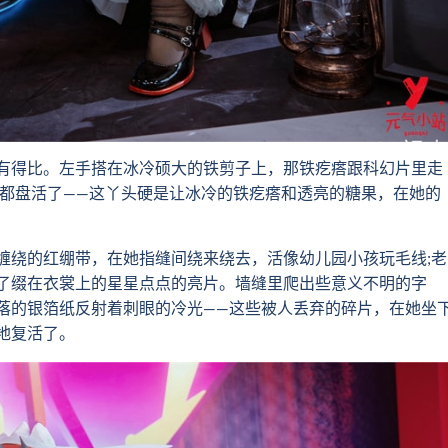
得比。左手搭在冰冷硕大的铁剪子上，那铁疙瘩跟科幻片里走
儿都盘活了——这丫头硬是让冰冷的铁疙瘩和透亮的糖果，在她的
绕的红绷带，在她指缝间绕来绕去，活像幼儿园小孩玩毛线;老
了缀在衣裳上的星星点点的亮片。墙缝里爬出些意义不明的字
落的银箔纸反射着刺眼的冷光——这些被人丢弃的碎片，在她坐
地复活了。