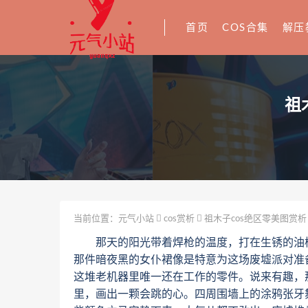
首页
COS合集
解压
祖
当前位置：
元气小站
cos赏析
祖木子cos绝区零美图赏
那天的阳光带着焊枪的温度，打在生锈的油桶
那件暗夜黑的女仆裙像是特意为这场废墟派对准
这堆老机器里唯一还在工作的零件。说来有趣，
里，画出一颗会跳的心。四周围墙上的涂鸦张牙