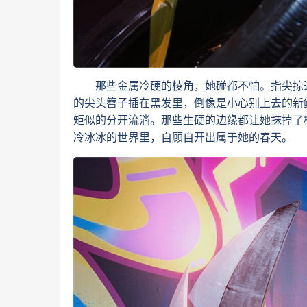
那些金属冷硬的棱角，她碰都不怕。指尖掠过
的尖头簪子插在黑发里，倒像是小心别上去的新
矩似的分开流淌。那些生硬的边缘都让她抹掉了
冷冰冰的世界里，自顾自开出属于她的春天。