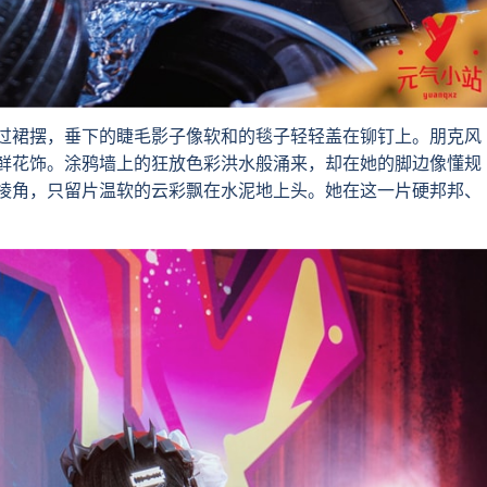
裙摆，垂下的睫毛影子像软和的毯子轻轻盖在铆钉上。朋克风
鲜花饰。涂鸦墙上的狂放色彩洪水般涌来，却在她的脚边像懂规
棱角，只留片温软的云彩飘在水泥地上头。她在这一片硬邦邦、