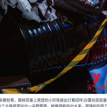
着粉晕，跟她耳垂上晃悠的小珍珠彼此打着招呼;白蕾丝层层叠
像工业废墟里钻出一朵野蔷薇，鲜嫩得能掐出水来。那锋利的剪