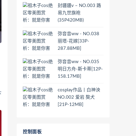
封疆疆v – NO.003 路
易九世旗袍
(35P420MB)
弥音音ww - NO.038
丽塔-花嫁[33P-
287.88MB]
弥音音ww - NO.035
明日方舟-斯卡蒂[12P-
158.17MB]
cosplay作品丨白神泱
下
NO.002 爱岩 獒犬
[21P-12MB]
控制面板