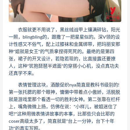
衣服就更不用说了，黑丝绒战甲上镶满碎钻，阳光
一照，blingbling的，跟撒了一把星星似的。深V领的设
计性感又不俗气，配上过膝袜和金属绑带，把玛丽安那
种"姐就是女王"的气质拿捏得死死的。最绝的是第四
张，裙子的开叉设计，若隐若现的，比直接露还要撩
人，这种"犹抱琵琶半遮面"的穿搭小心机，没点真功夫
还真学不来。
表情管理这块，酒酿促织nya简直是教科书级别的!
第一张托腮的那个眼神，慵懒中带着点小傲娇，活脱脱
就是游戏里那个看透一切的胜利女神。第二张靠在栏杆
上，嘴角微微上扬，仿佛在说："小样儿，被姐迷住了
吧?"这种用微表情讲故事的本事，比那些只会比耶的
coser高级太多了，简直就是"台上一分钟，台下十年
功"的真实写照。