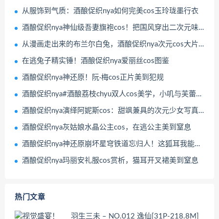
从服饰到气质：酒酿促织nya如何完美cos玉玲珑墨行衣
酒酿促织nya神仙级吾妻旗袍cos！把国风穿出二次元味道
从漫画走出来的布兰尔白兔，酒酿促织nya次元cos大片赏析
在逃兔子精实锤！酒酿促织nya爱丽丝cos图鉴
酒酿促织nya神还原！阮·梅cos正片美到犯规
酒酿促织nya#酒酿荔枝chyu双人cos美学，小叽与芙蕾雅的跨次元神还原
酒酿促织nya演绎阿妮斯cos：甜飒兼具的次元少女写真全记录
酒酿促织nya灰姑娘水晶公主cos，在逃公主美到窒息
酒酿促织nya神还原崩坏星穹铁道忘归人！这狐耳我能玩一年
酒酿促织nya玛丽安礼服cos赏析，猫耳开叉裙美到窒息
热门文章
羽生三未 – NO.012 逸仙[31P-218.8M]