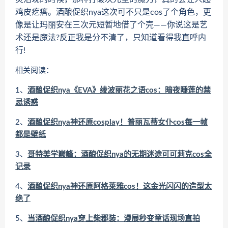
鸡皮疙瘩。酒酿促织nya这次可不只是cos了个角色，更
像是让玛丽安在三次元短暂地借了个壳——你说这是艺
术还是魔法?反正我是分不清了，只知道看得我直呼内
行!
相关阅读：
1、
酒酿促织nya《EVA》绫波丽花之语cos：暗夜睡莲的禁
忌诱惑
2、
酒酿促织nya神还原cosplay！普丽瓦蒂女仆cos每一帧
都是壁纸
3、
哥特美学巅峰：酒酿促织nya的无期迷途可可莉克cos全
记录
4、
酒酿促织nya神还原阿格莱雅cos！这金光闪闪的造型太
绝了
5、
当酒酿促织nya穿上柴郡装：漫展秒变童话现场直拍