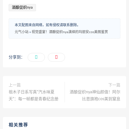
酒酿促织nya
本文配图来自网络，如有侵权请联系删除。
元气小站
»
视觉盛宴！酒酿促织nya演绎的玛丽安cos美图鉴赏
分享到：
上一篇
下一篇
祖木子日系写真"汽水味夏
酒酿促织nya神仙颜值！阿尔
天"：每一帧都是青春纪念册
比恩旗袍cos美到窒息
相关推荐