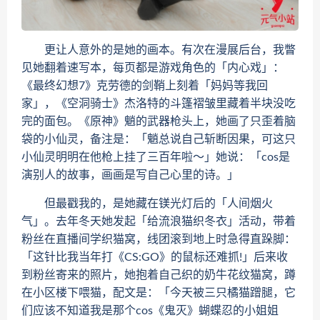
更让人意外的是她的画本。有次在漫展后台，我瞥
见她翻着速写本，每页都是游戏角色的「内心戏」：
《最终幻想7》克劳德的剑鞘上刻着「妈妈等我回
家」，《空洞骑士》杰洛特的斗篷褶皱里藏着半块没吃
完的面包。《原神》魈的武器枪头上，她画了只歪着脑
袋的小仙灵，备注是：「魈总说自己斩断因果，可这只
小仙灵明明在他枪上挂了三百年啦～」她说：「cos是
演别人的故事，画画是写自己心里的诗。」
但最戳我的，是她藏在镁光灯后的「人间烟火
气」。去年冬天她发起「给流浪猫织冬衣」活动，带着
粉丝在直播间学织猫窝，线团滚到地上时急得直跺脚：
「这针比我当年打《CS:GO》的鼠标还难抓!」后来收
到粉丝寄来的照片，她抱着自己织的奶牛花纹猫窝，蹲
在小区楼下喂猫，配文是：「今天被三只橘猫蹭腿，它
们应该不知道我是那个cos《鬼灭》蝴蝶忍的小姐姐