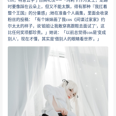
cos，特意去学了古典礼仪——「玛莉卡作为女王，走路
时要像踩在云朵上，但又不能太飘，得有那种『我扛着
整个王国』的分量感」;她在准备个人画集，里面会收录
粉丝的投稿：「有个妹妹画了我cos《间谍过家家》约
尔太太的样子，说‘姐姐让我敢穿高跟鞋去面试了’，这
比任何奖项都珍贵。」她说：「以前总觉得cos是‘变成
别人’，现在才懂，其实是‘借别人的眼睛看世界’。」