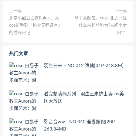
上一篇
下一篇
北京小甜豆白露Bululu：从
除了高颜值，coser北之北凭
cos新手到「跨次元翻译官」
什么被粉丝称为"人间小太
的成长日记
阳"？
热门文章
羽生三未 – NO.012 逸仙[31P-218.8M]
看完想装病系列：羽生三未护士装cos美
图大放送
弥音音ww - NO.040 吾妻旗袍[20P-
263.84MB]