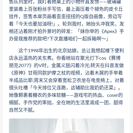
售队列里时，我盯着她桌上的小物件直发愣——玻璃罐
里装着上百张粉丝手写信，最上面压着个褪色的皮卡丘
挂件，签售本扉页画着歪歪扭扭的Q版自画像，旁边写
着「今天也要加油呀!」。轮到我时，她抬头冲我笑，发
梢还沾着刚才拍外景时的碎发：「妹你举的《Apex》手
办是我推荐的款吧?下次直播咱们一起拆箱啊～」
这个1998年出生的北京姑娘，总让我想起楼下便利
店永远温热的关东煮。你看她站在聚光灯下cos《赛博
朋克2077》的V时，金属义肢闪着冷光;转天在抖音发做
《原神》甘雨同款护摩之杖的视频，沾着木屑的手举着
半成品比耶;周末又会穿着宽松卫衣坐在电竞椅上，对着
镜头吐槽「今天排位又连跪，这辅助比我奶奶还菜」。
她像颗裹着糖衣的多味软糖——游戏宅的热血、coser的
细腻、手作党的笨拙，全在她的生活里滚成一团，甜得
自然又不腻。