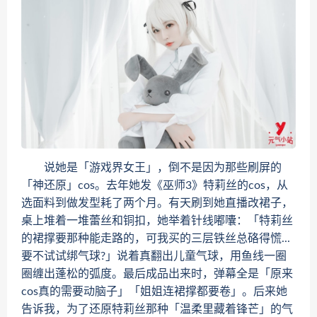
说她是「游戏界女王」，倒不是因为那些刷屏的
「神还原」cos。去年她发《巫师3》特莉丝的cos，从
选面料到做发型耗了两个月。有天刷到她直播改裙子，
桌上堆着一堆蕾丝和铜扣，她举着针线嘟囔：「特莉丝
的裙撑要那种能走路的，可我买的三层铁丝总硌得慌...
要不试试绑气球?」说着真翻出儿童气球，用鱼线一圈
圈缠出蓬松的弧度。最后成品出来时，弹幕全是「原来
cos真的需要动脑子」「姐姐连裙撑都要卷」。后来她
告诉我，为了还原特莉丝那种「温柔里藏着锋芒」的气