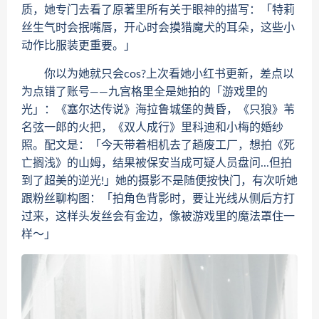
质，她专门去看了原著里所有关于眼神的描写：「特莉
丝生气时会抿嘴唇，开心时会摸猎魔犬的耳朵，这些小
动作比服装更重要。」
你以为她就只会cos?上次看她小红书更新，差点以
为点错了账号——九宫格里全是她拍的「游戏里的
光」：《塞尔达传说》海拉鲁城堡的黄昏，《只狼》苇
名弦一郎的火把，《双人成行》里科迪和小梅的婚纱
照。配文是：「今天带着相机去了趟废工厂，想拍《死
亡搁浅》的山姆，结果被保安当成可疑人员盘问...但拍
到了超美的逆光!」她的摄影不是随便按快门，有次听她
跟粉丝聊构图：「拍角色背影时，要让光线从侧后方打
过来，这样头发丝会有金边，像被游戏里的魔法罩住一
样～」